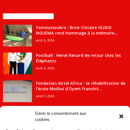
ENCORE PLUS D'ARTICLES
Yamoussoukro : Brice Clotaire OLIGUI
NGUEMA rend hommage à la mémoire...
août 6, 2026
Football : Hervé Renard de retour chez les
Éléphants
août 4, 2026
Fondation Airtel Africa : la réhabilitation de
l’école Methui d’Oyem franchit...
août 3, 2026
Gérer le consentement aux
cookies
CATÉGORIE POPULAIRE