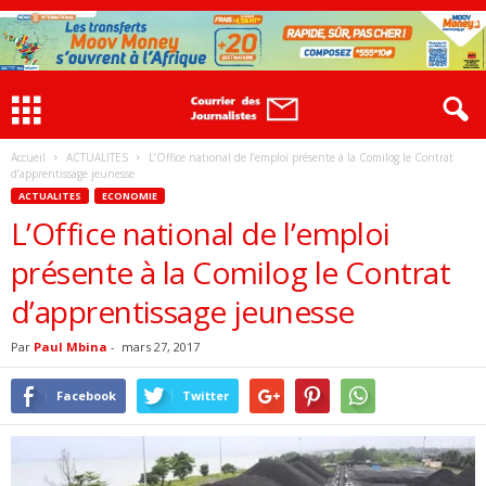
Accueil
ACTUALITES
L’Office national de l’emploi présente à la Comilog le Contrat
d’apprentissage jeunesse
ACTUALITES
ECONOMIE
L’Office national de l’emploi
présente à la Comilog le Contrat
d’apprentissage jeunesse
Par
Paul Mbina
-
mars 27, 2017
Facebook
Twitter