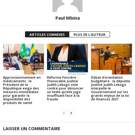
Paul Mbina
ARTICLES CONNEXES
PLUS DE L'AUTEUR
ACTUALITES
ACTUALITES
ACTUALITES
Approvisionnement en
Réforme foncière :
Débat d’orientation
médicaments : le
l’honorable Justine
budgétaire : la députée
Président de la
Judith Lekogo vote
Justine Judith Lekogo
République exige des
contre pour dénoncer
interpelle le
mesures immédiates
un texte qu’elle juge
Gouvernement sur les
pour garantir la
insuffisant face à la
grands enjeux de la loi
disponibilité des
fraude
de finances 2027
produits de santé
LAISSER UN COMMENTAIRE