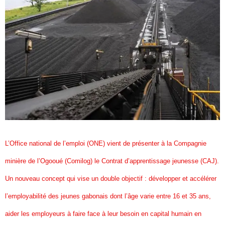
L’Office national de l’emploi (ONE) vient de présenter à la Compagnie
minière de l’Ogooué (Comilog) le Contrat d’apprentissage jeunesse (CAJ).
Un nouveau concept qui vise un double objectif : développer et accélérer
l’employabilité des jeunes gabonais dont l’âge varie entre 16 et 35 ans,
aider les employeurs à faire face à leur besoin en capital humain en