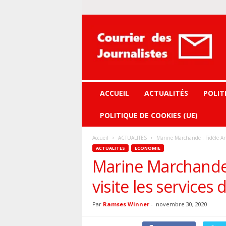
Courrier
des
journalistes
ACCUEIL
ACTUALITÉS
POLIT
POLITIQUE DE COOKIES (UE)
Accueil
ACTUALITES
Marine Marchande : Fidèle Ang
ACTUALITES
ECONOMIE
Marine Marchande
visite les services
Par
Ramses Winner
-
novembre 30, 2020