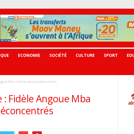
IQUE
ECONOMIE
SOCIÉTÉ
CULTURE
SPORT
ED
oue Mba visite les services déconcentrés
 : Fidèle Angoue Mba
 déconcentrés