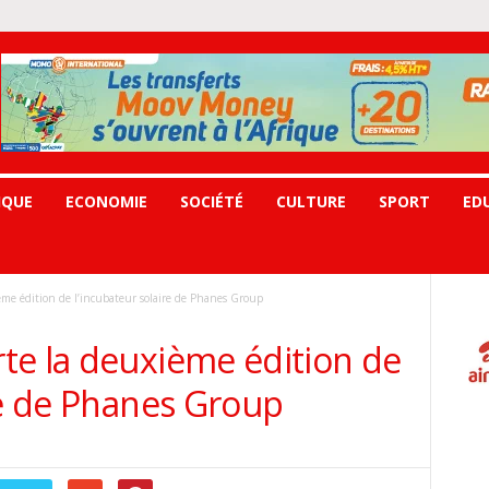
IQUE
ECONOMIE
SOCIÉTÉ
CULTURE
SPORT
ED
ème édition de l’incubateur solaire de Phanes Group
te la deuxième édition de
re de Phanes Group