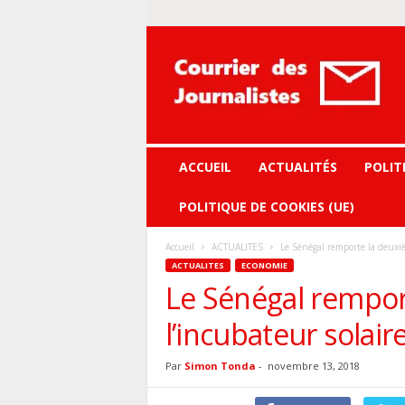
Courrier
des
journalistes
ACCUEIL
ACTUALITÉS
POLIT
POLITIQUE DE COOKIES (UE)
Accueil
ACTUALITES
Le Sénégal remporte la deuxi
ACTUALITES
ECONOMIE
Le Sénégal rempor
l’incubateur solai
Par
Simon Tonda
-
novembre 13, 2018