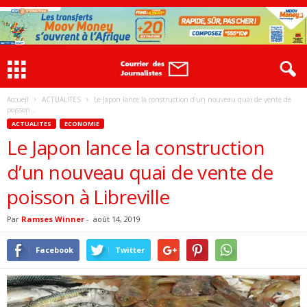
Accueil
ACTUALITES
Le Japon lance la construction d’un nouveau quai de vente de
poisson...
ACTUALITES
ECONOMIE
Le Japon lance la construction
d’un nouveau quai de vente de
poisson à Libreville
Par
Ramses Winner
-
août 14, 2019
Facebook
Twitter