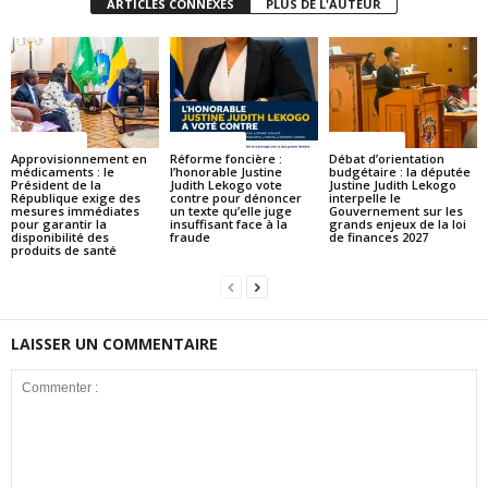
ARTICLES CONNEXES
PLUS DE L'AUTEUR
ACTUALITES
ACTUALITES
ACTUALITES
Approvisionnement en
Réforme foncière :
Débat d’orientation
médicaments : le
l’honorable Justine
budgétaire : la députée
Président de la
Judith Lekogo vote
Justine Judith Lekogo
République exige des
contre pour dénoncer
interpelle le
mesures immédiates
un texte qu’elle juge
Gouvernement sur les
pour garantir la
insuffisant face à la
grands enjeux de la loi
disponibilité des
fraude
de finances 2027
produits de santé
LAISSER UN COMMENTAIRE