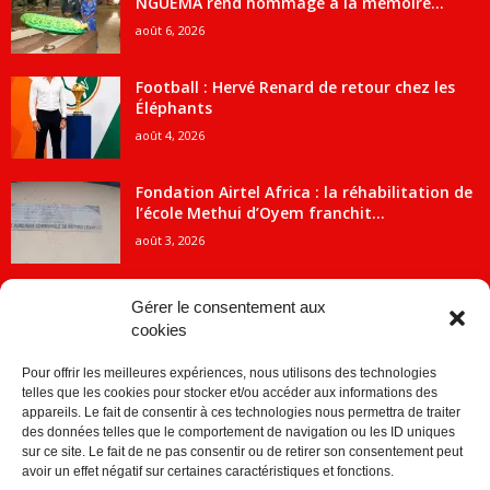
NGUEMA rend hommage à la mémoire...
août 6, 2026
Football : Hervé Renard de retour chez les
Éléphants
août 4, 2026
Fondation Airtel Africa : la réhabilitation de
l’école Methui d’Oyem franchit...
août 3, 2026
Gérer le consentement aux
cookies
CATÉGORIE POPULAIRE
Pour offrir les meilleures expériences, nous utilisons des technologies
5707
ACTUALITES
telles que les cookies pour stocker et/ou accéder aux informations des
2091
Economie
appareils. Le fait de consentir à ces technologies nous permettra de traiter
des données telles que le comportement de navigation ou les ID uniques
1840
Politique
sur ce site. Le fait de ne pas consentir ou de retirer son consentement peut
avoir un effet négatif sur certaines caractéristiques et fonctions.
882
Société