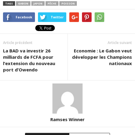
TAGS
GABON
JAPON
PÊCHE
POISSON
Facebook
Twitter
Article précédent
Article suivant
La BAD va investir 26
Economie : Le Gabon veut
milliards de FCFA pour
développer les Champions
l’extension du nouveau
nationaux
port d’Owendo
Ramses Winner