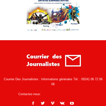
Courrier Des Journalistes : Informations générales Tél. : 00241 06 72 06
06
Contactez-nous:
infos@courrierdesjournalistes.net