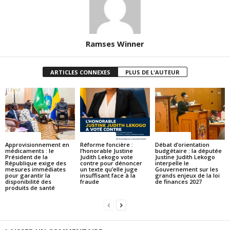
Ramses Winner
ARTICLES CONNEXES
PLUS DE L'AUTEUR
ACTUALITES
ACTUALITES
ACTUALITES
Approvisionnement en
Réforme foncière :
Débat d’orientation
médicaments : le
l’honorable Justine
budgétaire : la députée
Président de la
Judith Lekogo vote
Justine Judith Lekogo
République exige des
contre pour dénoncer
interpelle le
mesures immédiates
un texte qu’elle juge
Gouvernement sur les
pour garantir la
insuffisant face à la
grands enjeux de la loi
disponibilité des
fraude
de finances 2027
produits de santé