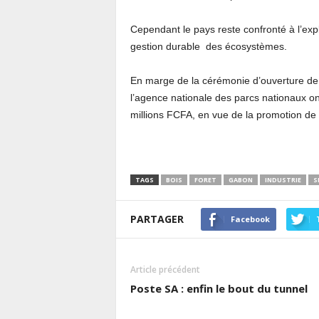
Cependant le pays reste confronté à l’expl
gestion durable des écosystèmes.
En marge de la cérémonie d’ouverture de 
l’agence nationale des parcs nationaux on
millions FCFA, en vue de la promotion de
TAGS
BOIS
FORET
GABON
INDUSTRIE
S
PARTAGER
Facebook
Article précédent
Poste SA : enfin le bout du tunnel