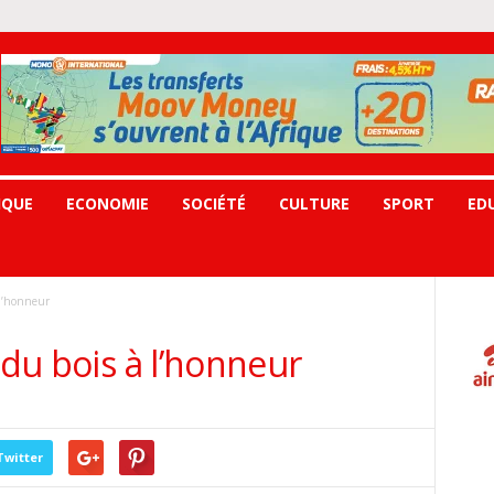
IQUE
ECONOMIE
SOCIÉTÉ
CULTURE
SPORT
ED
 l’honneur
 du bois à l’honneur
Twitter