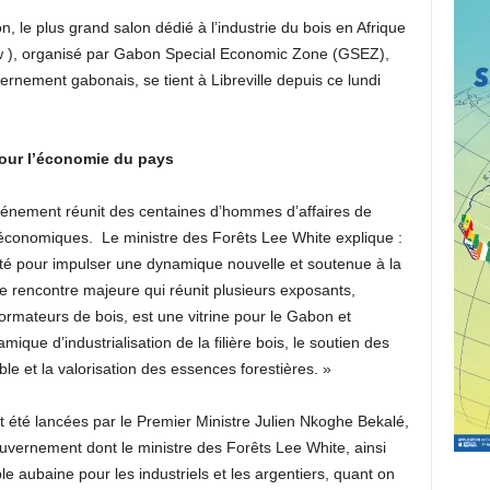
n, le plus grand salon dédié à l’industrie du bois en Afrique
w ), organisé par Gabon Special Economic Zone (GSEZ),
ernement gabonais, se tient à Libreville depuis ce lundi
ur l’économie du pays
l’événement réunit des centaines d’hommes d’affaires de
rs économiques. Le ministre des Forêts Lee White explique :
té pour impulser une dynamique nouvelle et soutenue à la
e rencontre majeure qui réunit plusieurs exposants,
ormateurs de bois, est une vitrine pour le Gabon et
mique d’industrialisation de la filière bois, le soutien des
le et la valorisation des essences forestières. »
nt été lancées par le Premier Ministre Julien Nkoghe Bekalé,
vernement dont le ministre des Forêts Lee White, ainsi
le aubaine pour les industriels et les argentiers, quant on