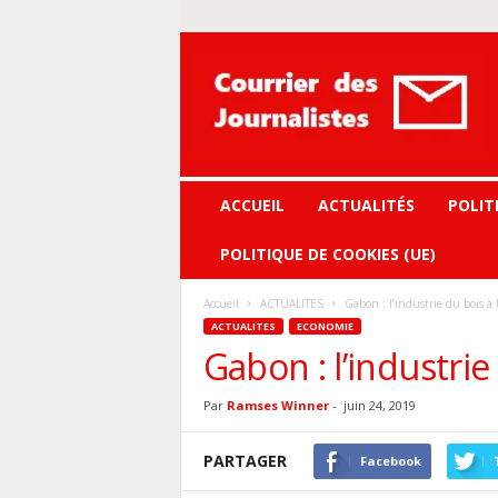
Courrier
des
journalistes
ACCUEIL
ACTUALITÉS
POLIT
POLITIQUE DE COOKIES (UE)
Accueil
ACTUALITES
Gabon : l’industrie du bois à
ACTUALITES
ECONOMIE
Gabon : l’industrie
Par
Ramses Winner
-
juin 24, 2019
PARTAGER
Facebook