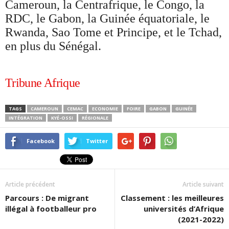
Cameroun, la Centrafrique, le Congo, la
RDC, le Gabon, la Guinée équatoriale, le
Rwanda, Sao Tome et Principe, et le Tchad,
en plus du Sénégal.
Tribune Afrique
TAGS
CAMEROUN
CEMAC
ECONOMIE
FOIRE
GABON
GUINÉE
INTÉGRATION
KYÉ-OSSI
RÉGIONALE
Facebook
Twitter
Article précédent
Article suivant
Parcours : De migrant
Classement : les meilleures
illégal à footballeur pro
universités d’Afrique
(2021-2022)