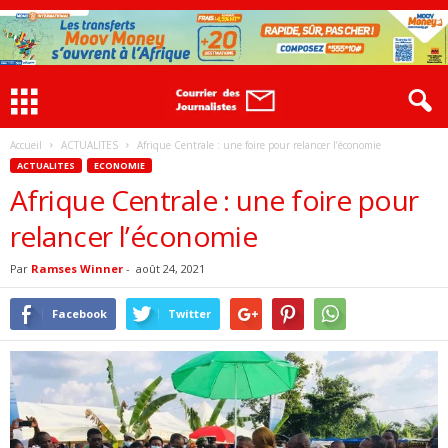
Accueil
ACTUALITES
Afrique Centrale : une foire pour relancer l’économie
ACTUALITES
ECONOMIE
Afrique Centrale : une foire pour
relancer l’économie
Par
Ramses Winner
-
août 24, 2021
Facebook
Twitter