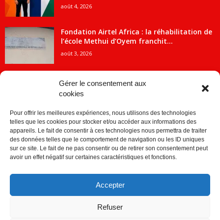
août 4, 2026
Fondation Airtel Africa : la réhabilitation de
l’école Methui d’Oyem franchit...
août 3, 2026
Gérer le consentement aux
cookies
CATÉGORIE POPULAIRE
Pour offrir les meilleures expériences, nous utilisons des technologies
5707
ACTUALITES
telles que les cookies pour stocker et/ou accéder aux informations des
2091
Economie
appareils. Le fait de consentir à ces technologies nous permettra de traiter
des données telles que le comportement de navigation ou les ID uniques
1840
Politique
sur ce site. Le fait de ne pas consentir ou de retirer son consentement peut
avoir un effet négatif sur certaines caractéristiques et fonctions.
882
Société
859
Sport
Accepter
280
Education
256
Environnement
Refuser