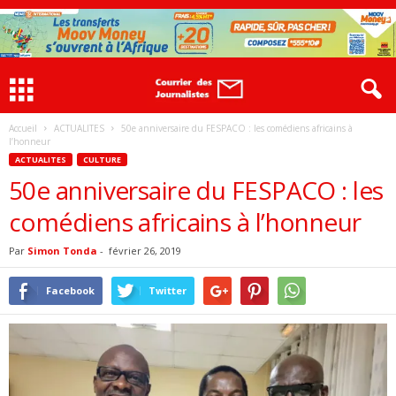
Accueil
ACTUALITES
50e anniversaire du FESPACO : les comédiens africains à
l’honneur
ACTUALITES
CULTURE
50e anniversaire du FESPACO : les
comédiens africains à l’honneur
Par
Simon Tonda
-
février 26, 2019
Facebook
Twitter