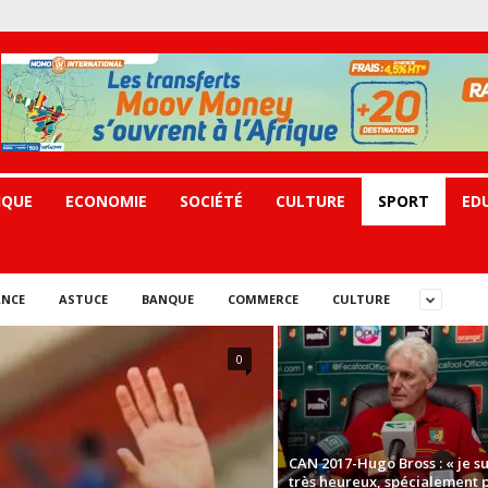
IQUE
ECONOMIE
SOCIÉTÉ
CULTURE
SPORT
ED
NCE
ASTUCE
BANQUE
COMMERCE
CULTURE
0
CAN 2017-Hugo Bross : « je su
très heureux, spécialement 