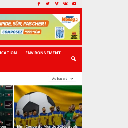
UCATION
ENVIRONNEMENT
Au hasard
is
pour
Elim Coupe du Monde 2026 : quels