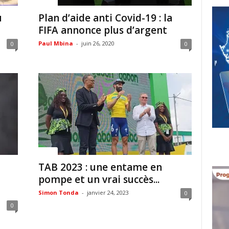
Sport
u
Plan d’aide anti Covid-19 : la
FIFA annonce plus d’argent
Paul Mbina
-
juin 26, 2020
0
0
Sport
TAB 2023 : une entame en
pompe et un vrai succès...
Simon Tonda
-
janvier 24, 2023
0
0