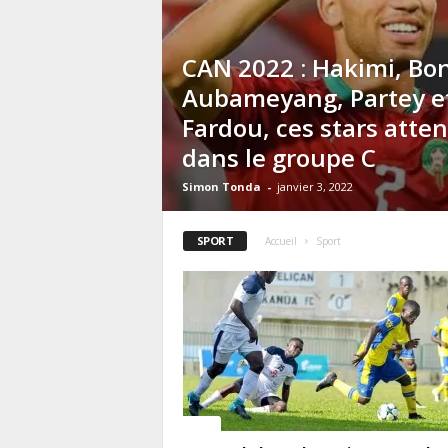
CAN 2022 : Hakimi, Bo
Aubameyang, Partey et
Fardou, ces stars atte
dans le groupe C
Simon Tonda
-
janvier 3, 2022
SPORT
Accueil
Sport
Sport