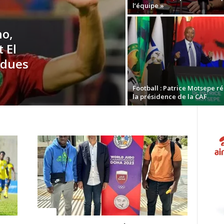
l’équipe »
no,
 El
ndues
Football : Patrice Motsepe ré
la présidence de la CAF
Sport