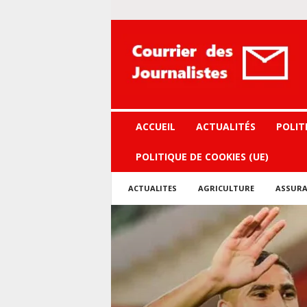
Courrier
des
journalistes
ACCUEIL
ACTUALITÉS
POLIT
POLITIQUE DE COOKIES (UE)
ACTUALITES
AGRICULTURE
ASSURA