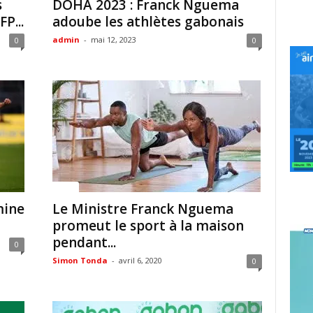
s
DOHA 2023 : Franck Nguema
P...
adoube les athlètes gabonais
admin
-
mai 12, 2023
0
0
Sport
mine
Le Ministre Franck Nguema
promeut le sport à la maison
pendant...
0
Simon Tonda
-
avril 6, 2020
0