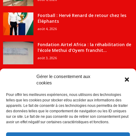
Football : Hervé Renard de retour chez les
Éléphants
août 4, 2026
Fondation Airtel Africa : la réhabilitation de
l’école Methui d’Oyem franchit...
août 3, 2026
Gérer le consentement aux
cookies
CATÉGORIE POPULAIRE
Pour offrir les meilleures expériences, nous utilisons des technologies
5707
ACTUALITES
telles que les cookies pour stocker et/ou accéder aux informations des
2091
Economie
appareils. Le fait de consentir à ces technologies nous permettra de traiter
des données telles que le comportement de navigation ou les ID uniques
1840
Politique
sur ce site. Le fait de ne pas consentir ou de retirer son consentement peut
avoir un effet négatif sur certaines caractéristiques et fonctions.
882
Société
859
Sport