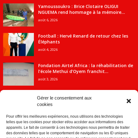
Yamoussoukro : Brice Clotaire OLIGUI
NGUEMA rend hommage à la mémoire...
août 6, 2026
Football : Hervé Renard de retour chez les
Éléphants
août 4, 2026
Fondation Airtel Africa : la réhabilitation de
l’école Methui d’Oyem franchit...
août 3, 2026
Gérer le consentement aux
cookies
CATÉGORIE POPULAIRE
Pour offrir les meilleures expériences, nous utilisons des technologies
5707
ACTUALITES
telles que les cookies pour stocker et/ou accéder aux informations des
2091
Economie
appareils. Le fait de consentir à ces technologies nous permettra de traiter
des données telles que le comportement de navigation ou les ID uniques
1840
Politique