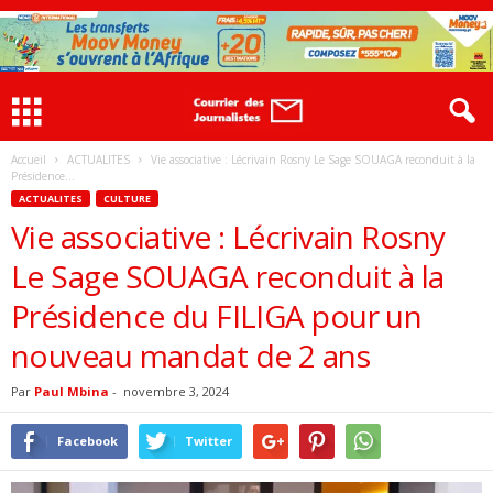
Accueil
ACTUALITES
Vie associative : Lécrivain Rosny Le Sage SOUAGA reconduit à la
Présidence...
ACTUALITES
CULTURE
Vie associative : Lécrivain Rosny
Le Sage SOUAGA reconduit à la
Présidence du FILIGA pour un
nouveau mandat de 2 ans
Par
Paul Mbina
-
novembre 3, 2024
Facebook
Twitter