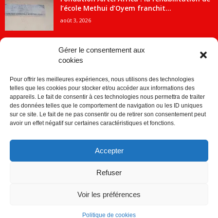
l’école Methui d’Oyem franchit...
août 3, 2026
Gérer le consentement aux
cookies
CATÉGORIE POPULAIRE
Pour offrir les meilleures expériences, nous utilisons des technologies
5707
ACTUALITES
telles que les cookies pour stocker et/ou accéder aux informations des
2091
Economie
appareils. Le fait de consentir à ces technologies nous permettra de traiter
des données telles que le comportement de navigation ou les ID uniques
1840
Politique
sur ce site. Le fait de ne pas consentir ou de retirer son consentement peut
avoir un effet négatif sur certaines caractéristiques et fonctions.
882
Société
859
Sport
Accepter
280
Education
256
Environnement
Refuser
Voir les préférences
Politique de cookies
© © Copyright 2014 - CDJ Médias - tous droits reservés