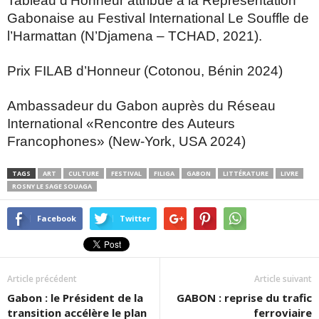
Tableau d’Honneur attribué à la Représentation
Gabonaise au Festival International Le Souffle de
l’Harmattan (N’Djamena – TCHAD, 2021).
Prix FILAB d’Honneur (Cotonou, Bénin 2024)
Ambassadeur du Gabon auprès du Réseau
International «Rencontre des Auteurs
Francophones» (New-York, USA 2024)
TAGS
ART
CULTURE
FESTIVAL
FILIGA
GABON
LITTÉRATURE
LIVRE
ROSNY LE SAGE SOUAGA
Facebook
Twitter
Article précédent
Article suivant
Gabon : le Président de la
GABON : reprise du trafic
transition accélère le plan
ferroviaire