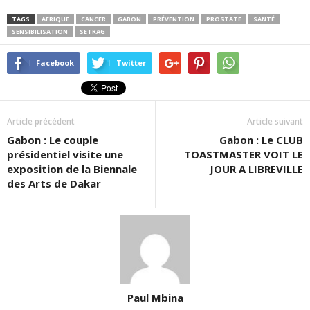
TAGS
AFRIQUE
CANCER
GABON
PRÉVENTION
PROSTATE
SANTÉ
SENSIBILISATION
SETRAG
Facebook
Twitter
Article précédent
Article suivant
Gabon : Le couple
Gabon : Le CLUB
présidentiel visite une
TOASTMASTER VOIT LE
exposition de la Biennale
JOUR A LIBREVILLE
des Arts de Dakar
Paul Mbina