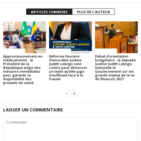
ARTICLES CONNEXES
PLUS DE L'AUTEUR
ACTUALITES
ACTUALITES
ACTUALITES
Approvisionnement en
Réforme foncière :
Débat d’orientation
médicaments : le
l’honorable Justine
budgétaire : la députée
Président de la
Judith Lekogo vote
Justine Judith Lekogo
République exige des
contre pour dénoncer
interpelle le
mesures immédiates
un texte qu’elle juge
Gouvernement sur les
pour garantir la
insuffisant face à la
grands enjeux de la loi
disponibilité des
fraude
de finances 2027
produits de santé
LAISSER UN COMMENTAIRE