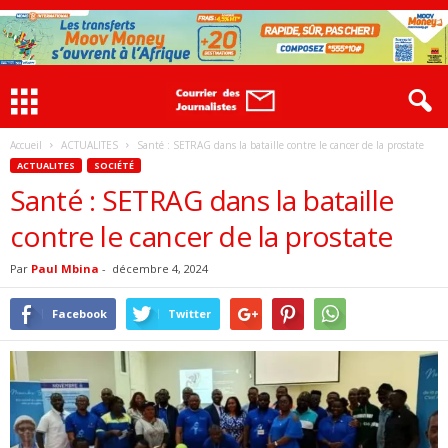
Accueil
ACTUALITES
Santé : SETRAG dans la bataille contre le cancer de la prostate
ACTUALITES
SOCIÉTÉ
Santé : SETRAG dans la bataille
contre le cancer de la prostate
Par
Paul Mbina
-
décembre 4, 2024
Facebook
Twitter