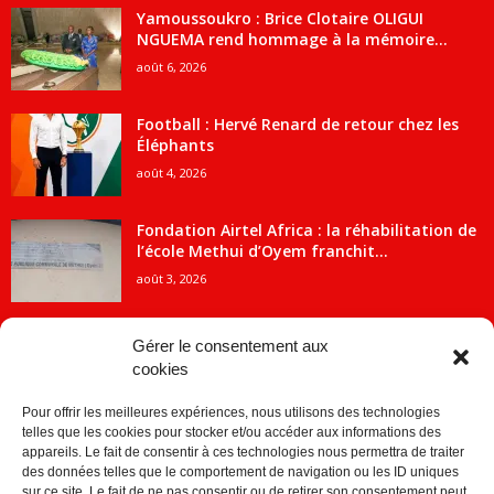
Yamoussoukro : Brice Clotaire OLIGUI
NGUEMA rend hommage à la mémoire...
août 6, 2026
Football : Hervé Renard de retour chez les
Éléphants
août 4, 2026
Fondation Airtel Africa : la réhabilitation de
l’école Methui d’Oyem franchit...
août 3, 2026
Gérer le consentement aux
cookies
CATÉGORIE POPULAIRE
Pour offrir les meilleures expériences, nous utilisons des technologies
5707
ACTUALITES
telles que les cookies pour stocker et/ou accéder aux informations des
2091
Economie
appareils. Le fait de consentir à ces technologies nous permettra de traiter
des données telles que le comportement de navigation ou les ID uniques
1840
Politique
sur ce site. Le fait de ne pas consentir ou de retirer son consentement peut