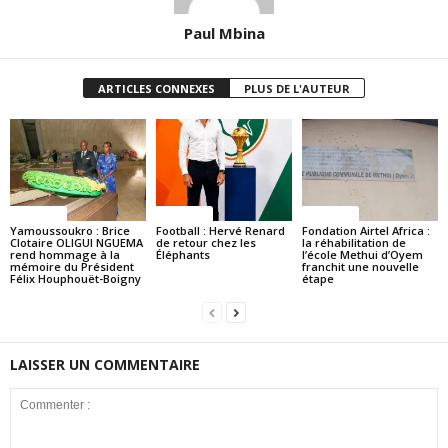
Paul Mbina
ARTICLES CONNEXES
PLUS DE L'AUTEUR
Politique
Politique
Politique
Yamoussoukro : Brice
Football : Hervé Renard
Fondation Airtel Africa :
Clotaire OLIGUI NGUEMA
de retour chez les
la réhabilitation de
rend hommage à la
Éléphants
l’école Methui d’Oyem
mémoire du Président
franchit une nouvelle
Félix Houphouët-Boigny
étape
LAISSER UN COMMENTAIRE