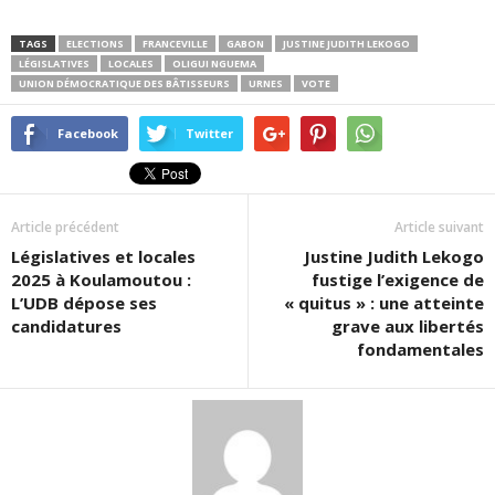
TAGS
ELECTIONS
FRANCEVILLE
GABON
JUSTINE JUDITH LEKOGO
LÉGISLATIVES
LOCALES
OLIGUI NGUEMA
UNION DÉMOCRATIQUE DES BÂTISSEURS
URNES
VOTE
Facebook
Twitter
Article précédent
Article suivant
Législatives et locales
Justine Judith Lekogo
2025 à Koulamoutou :
fustige l’exigence de
L’UDB dépose ses
« quitus » : une atteinte
candidatures
grave aux libertés
fondamentales