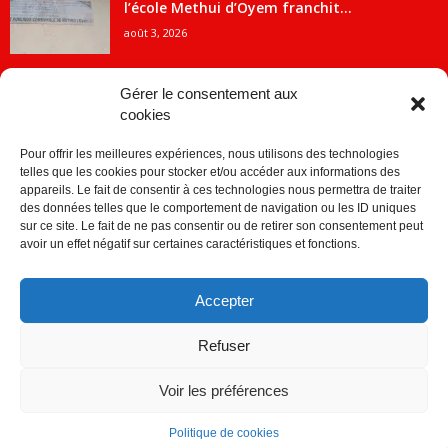
l’école Methui d’Oyem franchit...
août 3, 2026
Gérer le consentement aux
cookies
CATÉGORIE POPULAIRE
Pour offrir les meilleures expériences, nous utilisons des technologies
5707
ACTUALITES
telles que les cookies pour stocker et/ou accéder aux informations des
2091
Economie
appareils. Le fait de consentir à ces technologies nous permettra de traiter
des données telles que le comportement de navigation ou les ID uniques
1840
Politique
sur ce site. Le fait de ne pas consentir ou de retirer son consentement peut
avoir un effet négatif sur certaines caractéristiques et fonctions.
882
Société
859
Sport
Accepter
280
Education
256
Environnement
Refuser
Voir les préférences
Politique de cookies
© © Copyright 2014 - CDJ Médias - tous droits reservés