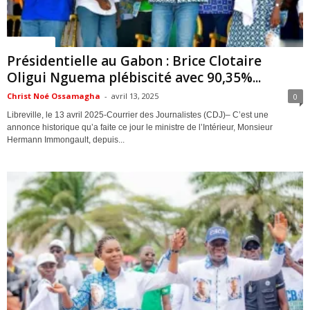
ACTUALITES
Présidentielle au Gabon : Brice Clotaire
Oligui Nguema plébiscité avec 90,35%...
Christ Noé Ossamagha
-
avril 13, 2025
0
Libreville, le 13 avril 2025-Courrier des Journalistes (CDJ)– C’est une
annonce historique qu’a faite ce jour le ministre de l’Intérieur, Monsieur
Hermann Immongault, depuis...