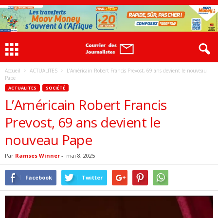
Accueil
ACTUALITES
L’Américain Robert Francis Prevost, 69 ans devient le nouveau
Pape
ACTUALITES
SOCIÉTÉ
L’Américain Robert Francis
Prevost, 69 ans devient le
nouveau Pape
Par
Ramses Winner
-
mai 8, 2025
Facebook
Twitter