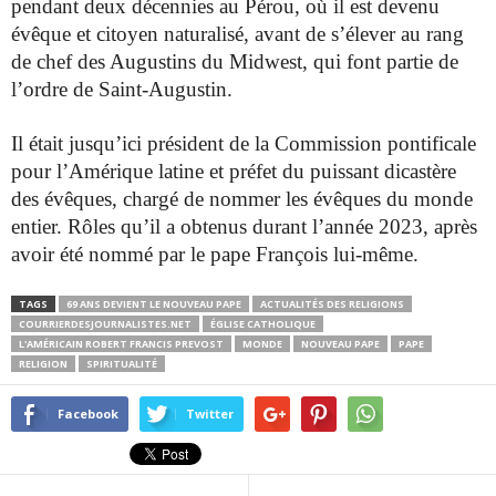
pendant deux décennies au Pérou, où il est devenu
évêque et citoyen naturalisé, avant de s’élever au rang
de chef des Augustins du Midwest, qui font partie de
l’ordre de Saint-Augustin.
Il était jusqu’ici président de la Commission pontificale
pour l’Amérique latine et préfet du puissant dicastère
des évêques, chargé de nommer les évêques du monde
entier. Rôles qu’il a obtenus durant l’année 2023, après
avoir été nommé par le pape François lui-même.
TAGS
69 ANS DEVIENT LE NOUVEAU PAPE
ACTUALITÉS DES RELIGIONS
COURRIERDESJOURNALISTES.NET
ÉGLISE CATHOLIQUE
L'AMÉRICAIN ROBERT FRANCIS PREVOST
MONDE
NOUVEAU PAPE
PAPE
RELIGION
SPIRITUALITÉ
Facebook
Twitter