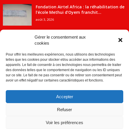
Fondation Airtel Africa : la réhabilitation de
l’école Methui d’Oyem franchit...
août 3, 2026
Gérer le consentement aux
cookies
CATÉGORIE POPULAIRE
Pour offrir les meilleures expériences, nous utilisons des technologies
5707
ACTUALITES
telles que les cookies pour stocker et/ou accéder aux informations des
2091
Economie
appareils. Le fait de consentir à ces technologies nous permettra de traiter
des données telles que le comportement de navigation ou les ID uniques
1840
Politique
sur ce site. Le fait de ne pas consentir ou de retirer son consentement peut
avoir un effet négatif sur certaines caractéristiques et fonctions.
882
Société
859
Sport
Accepter
280
Education
256
Environnement
Refuser
Voir les préférences