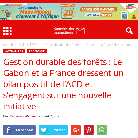
Accueil
ACTUALITES
Gestion durable des forêts : Le Gabon et la France dressent un...
ACTUALITES
ECONOMIE
Gestion durable des forêts : Le
Gabon et la France dressent un
bilan positif de l’ACD et
s’engagent sur une nouvelle
initiative
Par
Ramses Winner
-
août 2, 2025
Facebook
Twitter