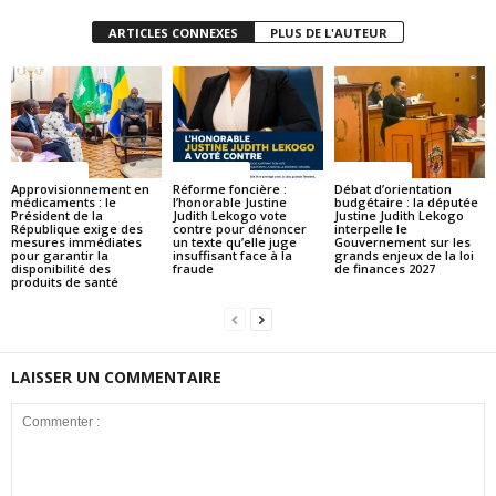
ARTICLES CONNEXES
PLUS DE L'AUTEUR
ACTUALITES
ACTUALITES
ACTUALITES
Approvisionnement en
Réforme foncière :
Débat d’orientation
médicaments : le
l’honorable Justine
budgétaire : la députée
Président de la
Judith Lekogo vote
Justine Judith Lekogo
République exige des
contre pour dénoncer
interpelle le
mesures immédiates
un texte qu’elle juge
Gouvernement sur les
pour garantir la
insuffisant face à la
grands enjeux de la loi
disponibilité des
fraude
de finances 2027
produits de santé
LAISSER UN COMMENTAIRE