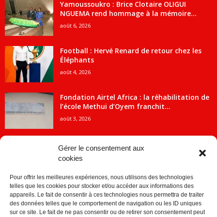
Yamoussoukro : Brice Clotaire OLIGUI
NGUEMA rend hommage à la mémoire...
août 6, 2026
Football : Hervé Renard de retour chez les
Éléphants
août 4, 2026
Fondation Airtel Africa : la réhabilitation de
l’école Methui d’Oyem franchit...
août 3, 2026
Gérer le consentement aux
cookies
CATÉGORIE POPULAIRE
Pour offrir les meilleures expériences, nous utilisons des technologies
5707
ACTUALITES
telles que les cookies pour stocker et/ou accéder aux informations des
2091
Economie
appareils. Le fait de consentir à ces technologies nous permettra de traiter
des données telles que le comportement de navigation ou les ID uniques
1840
Politique
sur ce site. Le fait de ne pas consentir ou de retirer son consentement peut