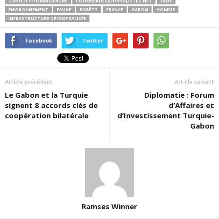
CONFLITS HOMME/FAUNE
COURRIERDESJOURNALISTES.NET
EAUX
ENVIRONNEMENT
FAUNE
FORÊTS
FRANCE
GABON
HOMME
INFRASTRUCTURE DÉCENTRALISÉE
Facebook
Twitter
Article précédent
Article suivant
Le Gabon et la Turquie
Diplomatie : Forum
signent 8 accords clés de
d’Affaires et
coopération bilatérale
d’Investissement Turquie-
Gabon
Ramses Winner