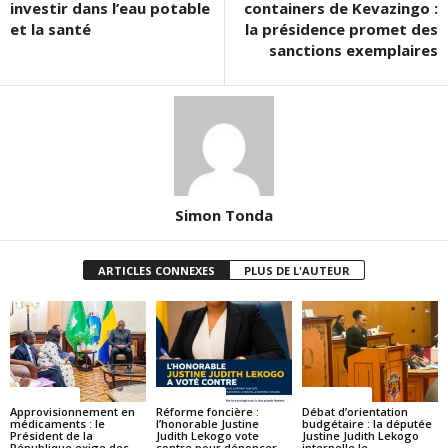
investir dans l’eau potable
containers de Kevazingo :
et la santé
la présidence promet des
sanctions exemplaires
Simon Tonda
ARTICLES CONNEXES
PLUS DE L'AUTEUR
ACTUALITES
ACTUALITES
ACTUALITES
Approvisionnement en
Réforme foncière :
Débat d’orientation
médicaments : le
l’honorable Justine
budgétaire : la députée
Président de la
Judith Lekogo vote
Justine Judith Lekogo
République exige des
contre pour dénoncer
interpelle le