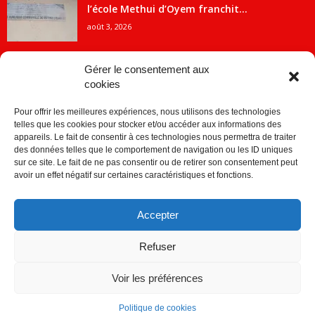
l’école Methui d’Oyem franchit...
août 3, 2026
Gérer le consentement aux
cookies
CATÉGORIE POPULAIRE
Pour offrir les meilleures expériences, nous utilisons des technologies
5707
ACTUALITES
telles que les cookies pour stocker et/ou accéder aux informations des
2091
Economie
appareils. Le fait de consentir à ces technologies nous permettra de traiter
des données telles que le comportement de navigation ou les ID uniques
1840
Politique
sur ce site. Le fait de ne pas consentir ou de retirer son consentement peut
avoir un effet négatif sur certaines caractéristiques et fonctions.
882
Société
859
Sport
Accepter
280
Education
256
Environnement
Refuser
Voir les préférences
Politique de cookies
© © Copyright 2014 - CDJ Médias - tous droits reservés