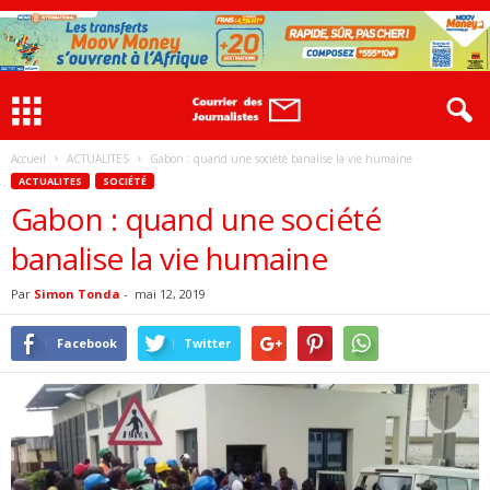
Accueil
ACTUALITES
Gabon : quand une société banalise la vie humaine
ACTUALITES
SOCIÉTÉ
Gabon : quand une société
banalise la vie humaine
Par
Simon Tonda
-
mai 12, 2019
Facebook
Twitter