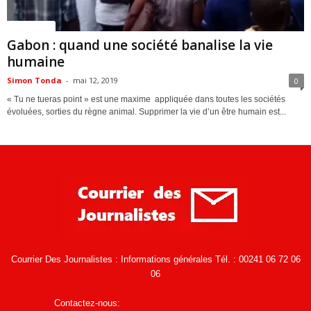
ACTUALITES
Gabon : quand une société banalise la vie
humaine
Simon Tonda
-
mai 12, 2019
0
« Tu ne tueras point » est une maxime appliquée dans toutes les sociétés
évoluées, sorties du règne animal. Supprimer la vie d’un être humain est...
Courrier Des Journalistes : Informations générales Tél. : 00241 06 72 06
06
Contactez-nous:
infos@courrierdesjournalistes.net