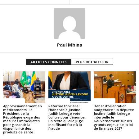
Paul Mbina
ARTICLES CONNEXES
PLUS DE L'AUTEUR
ACTUALITES
ACTUALITES
ACTUALITES
Approvisionnement en
Réforme foncière :
Débat d’orientation
médicaments : le
l’honorable Justine
budgétaire : la députée
Président de la
Judith Lekogo vote
Justine Judith Lekogo
République exige des
contre pour dénoncer
interpelle le
mesures immédiates
un texte qu’elle juge
Gouvernement sur les
pour garantir la
insuffisant face à la
grands enjeux de la loi
disponibilité des
fraude
de finances 2027
produits de santé