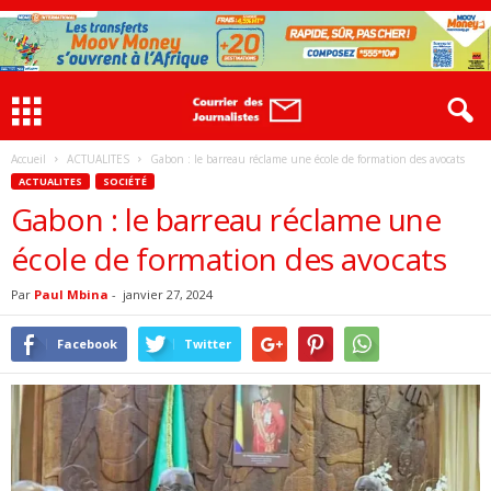
Accueil
ACTUALITES
Gabon : le barreau réclame une école de formation des avocats
ACTUALITES
SOCIÉTÉ
Gabon : le barreau réclame une
école de formation des avocats
Par
Paul Mbina
-
janvier 27, 2024
Facebook
Twitter