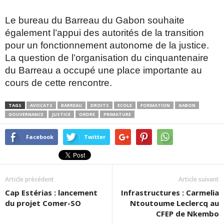
Le bureau du Barreau du Gabon souhaite
également l’appui des autorités de la transition
pour un fonctionnement autonome de la justice.
La question de l’organisation du cinquantenaire
du Barreau a occupé une place importante au
cours de cette rencontre.
TAGS
AVOCATS
BARREAU
DROITS
ECOLE
FORMATION
GABON
GOUVERNANCE
JUSTICE
ORDRE
PRIMATURE
Facebook
Twitter
Article précédent
Article suivant
Cap Estérias : lancement
Infrastructures : Carmelia
du projet Comer-SO
Ntoutoume Leclercq au
CFEP de Nkembo