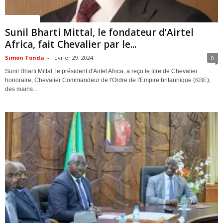
ACTUALITES
Sunil Bharti Mittal, le fondateur d’Airtel
Africa, fait Chevalier par le...
Simon Tonda
-
février 29, 2024
0
Sunil Bharti Mittal, le président d'Airtel Africa, a reçu le titre de Chevalier
honoraire, Chevalier Commandeur de l'Ordre de l'Empire britannique (KBE),
des mains...