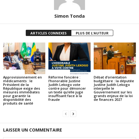
Simon Tonda
ARTICLES CONNEXES
PLUS DE L'AUTEUR
ACTUALITES
ACTUALITES
ACTUALITES
Approvisionnement en
Réforme foncière :
Débat d’orientation
médicaments : le
l’honorable Justine
budgétaire : la députée
Président de la
Judith Lekogo vote
Justine Judith Lekogo
République exige des
contre pour dénoncer
interpelle le
mesures immédiates
un texte qu’elle juge
Gouvernement sur les
pour garantir la
insuffisant face à la
grands enjeux de la loi
disponibilité des
fraude
de finances 2027
produits de santé
LAISSER UN COMMENTAIRE