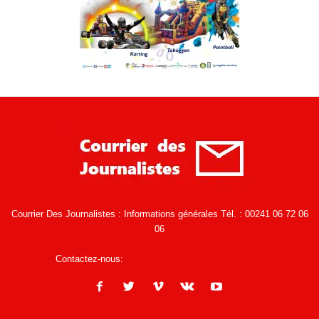
Courrier Des Journalistes : Informations générales Tél. : 00241 06 72 06
06
Contactez-nous:
infos@courrierdesjournalistes.net