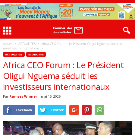
Accueil
ACTUALITES
Africa CEO Forum : Le Président Oligui Nguema séduit les
investisseurs internationaux
ACTUALITES
ECONOMIE
Africa CEO Forum : Le Président
Oligui Nguema séduit les
investisseurs internationaux
Par
Ramses Winner
-
mai 15, 2026
Facebook
Twitter