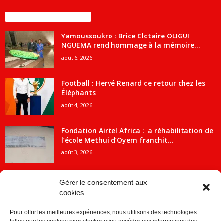
ENCORE PLUS D'ARTICLES
Yamoussoukro : Brice Clotaire OLIGUI
NGUEMA rend hommage à la mémoire...
août 6, 2026
Football : Hervé Renard de retour chez les
Éléphants
août 4, 2026
Fondation Airtel Africa : la réhabilitation de
l’école Methui d’Oyem franchit...
août 3, 2026
Gérer le consentement aux
cookies
CATÉGORIE POPULAIRE
Pour offrir les meilleures expériences, nous utilisons des technologies
5707
ACTUALITES