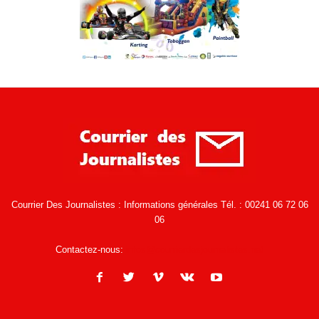
Courrier Des Journalistes : Informations générales Tél. : 00241 06 72 06
06
Contactez-nous:
infos@courrierdesjournalistes.net