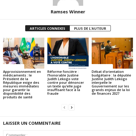
Ramses Winner
ARTICLES CONNEXES
PLUS DE L'AUTEUR
ACTUALITES
ACTUALITES
ACTUALITES
Approvisionnement en
Réforme foncière :
Débat d’orientation
médicaments : le
l’honorable Justine
budgétaire : la députée
Président de la
Judith Lekogo vote
Justine Judith Lekogo
République exige des
contre pour dénoncer
interpelle le
mesures immédiates
un texte qu’elle juge
Gouvernement sur les
pour garantir la
insuffisant face à la
grands enjeux de la loi
disponibilité des
fraude
de finances 2027
produits de santé
LAISSER UN COMMENTAIRE