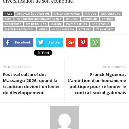
diversification de son
économie.
TAGS
ACTUALITÉS DU GABON
AFRICA CEO FORUM
AFRIQUE
AGRICULTURE
BOIS
COURRIERDESJOURNALISTES.NET
DOUANE
ECONOMIE
ENERGIE
ENTREPRISE
FER DE BELINGA
GABON
INVESTISSEURS
LOGISTIQUE
MATIÈRES PREMIÈRES
MINES
OLIGUI NGUEMA
PÉTROLE
TRANSPORT
Facebook
Twitter
Article précédent
Article suivant
Festival culturel des
Franck Nguema :
Massango 2026, quand la
L’ambition d’un humanisme
tradition devient un levier
politique pour refonder le
de développement
contrat social gabonais