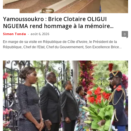
Politique
Yamoussoukro : Brice Clotaire OLIGUI
NGUEMA rend hommage à la mémoire...
Simon Tonda
-
août 6, 2026
0
En marge de sa visite en République de Côte d'Ivoire, le Président de la
République, Chef de l'Etat, Chef du Gouvernement, Son Excellence Brice...