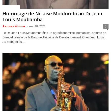
ACTUALITES
Hommage de Nicaise Moulombi au Dr Jean
Louis Moubamba
Ramses Winner
-
mai 28, 2020
0
Le Dr Jean Louis Moubamba était un agroéconomiste, humaniste, homme de
Dieu, et retraité de la Banque Africaine de Développement. Cher Jean Louis,
Au moment où...