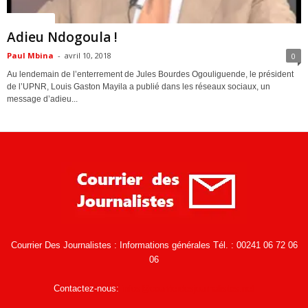
ACTUALITES
Adieu Ndogoula !
Paul Mbina
-
avril 10, 2018
0
Au lendemain de l’enterrement de Jules Bourdes Ogouliguende, le président
de l’UPNR, Louis Gaston Mayila a publié dans les réseaux sociaux, un
message d’adieu...
Courrier Des Journalistes : Informations générales Tél. : 00241 06 72 06
06
Contactez-nous:
infos@courrierdesjournalistes.net