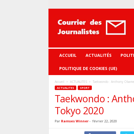
Courrier
des
journalistes
ACCUEIL
ACTUALITÉS
POLIT
POLITIQUE DE COOKIES (UE)
Accueil
ACTUALITES
Taekwondo : Anthony Obame 
ACTUALITES
SPORT
Taekwondo : Antho
Tokyo 2020
Par
Ramses Winner
-
février 22, 2020