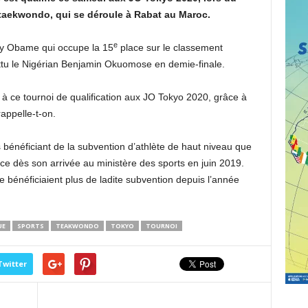
 taekwondo, qui se déroule à Rabat au Maroc.
e
ony Obame qui occupe la 15
place sur le classement
attu le Nigérian Benjamin Okuomose en demie-finale.
 à ce tournoi de qualification aux JO Tokyo 2020, grâce à
rappelle-t-on.
 bénéficiant de la subvention d’athlète de haut niveau que
e dès son arrivée au ministère des sports en juin 2019.
e bénéficiaient plus de ladite subvention depuis l’année
UE
SPORTS
TEAKWONDO
TOKYO
TOURNOI
Twitter