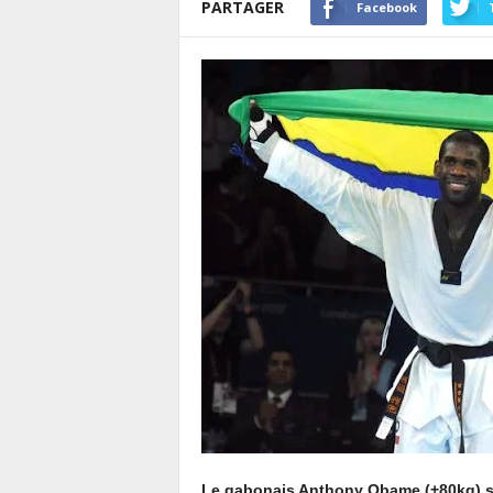
PARTAGER
Facebook
Le gabonais Anthony Obame (+80kg) s’e