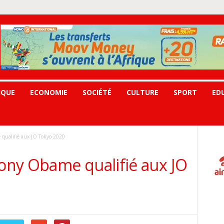
IQUE
ECONOMIE
SOCIÉTÉ
CULTURE
SPORT
ED
qualifié aux JO Tokyo 2020
ny Obame qualifié aux JO