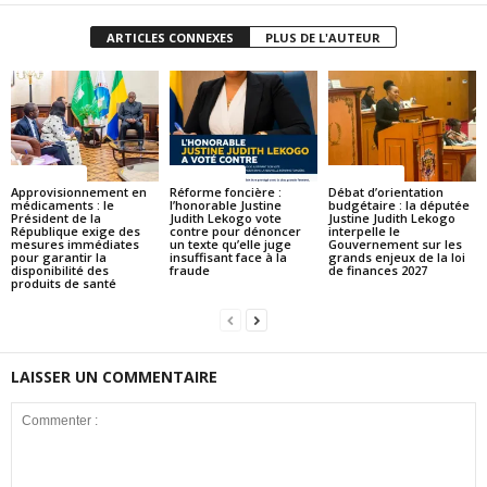
ARTICLES CONNEXES
PLUS DE L'AUTEUR
ACTUALITES
ACTUALITES
ACTUALITES
Approvisionnement en
Réforme foncière :
Débat d’orientation
médicaments : le
l’honorable Justine
budgétaire : la députée
Président de la
Judith Lekogo vote
Justine Judith Lekogo
République exige des
contre pour dénoncer
interpelle le
mesures immédiates
un texte qu’elle juge
Gouvernement sur les
pour garantir la
insuffisant face à la
grands enjeux de la loi
disponibilité des
fraude
de finances 2027
produits de santé
LAISSER UN COMMENTAIRE