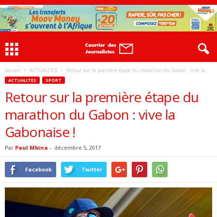
Accueil
ACTUALITES
Retour sur la première étape du marathon du Gabon : vive la...
ACTUALITES
SPORT
Retour sur la première étape du
marathon du Gabon : vive la
Gabonaise !
Par
Paul Mbina
-
décembre 5, 2017
Facebook
Twitter