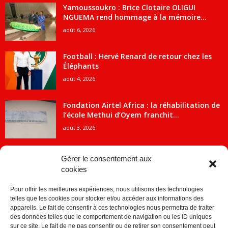
Yamoussoukro : Brice Clotaire OLIGUI
NGUEMA rend hommage à la mémoire...
août 6, 2026
Football : Hervé Renard de retour chez les
Éléphants
août 4, 2026
Fondation Airtel Africa : la réhabilitation de
l’école Methui d’Oyem franchit...
août 3, 2026
Gérer le consentement aux
cookies
CATÉGORIE POPULAIRE
Pour offrir les meilleures expériences, nous utilisons des technologies
5707
ACTUALITES
telles que les cookies pour stocker et/ou accéder aux informations des
2091
Economie
appareils. Le fait de consentir à ces technologies nous permettra de traiter
des données telles que le comportement de navigation ou les ID uniques
1840
Politique
sur ce site. Le fait de ne pas consentir ou de retirer son consentement peut