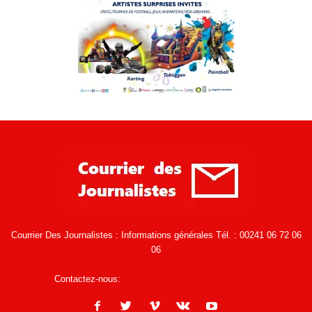
Courrier Des Journalistes : Informations générales Tél. : 00241 06 72 06
06
Contactez-nous:
infos@courrierdesjournalistes.net