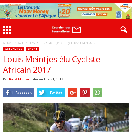
Accueil
ACTUALITES
Louis Meintjes élu Cycliste Africain 2017
ACTUALITES
SPORT
Louis Meintjes élu Cycliste
Africain 2017
Par
Paul Mbina
-
décembre 21, 2017
Facebook
Twitter