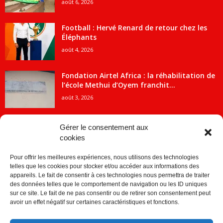
août 6, 2026
Football : Hervé Renard de retour chez les
Éléphants
août 4, 2026
Fondation Airtel Africa : la réhabilitation de
l’école Methui d’Oyem franchit...
août 3, 2026
Gérer le consentement aux
cookies
CATÉGORIE POPULAIRE
Pour offrir les meilleures expériences, nous utilisons des technologies
5707
ACTUALITES
telles que les cookies pour stocker et/ou accéder aux informations des
2091
Economie
appareils. Le fait de consentir à ces technologies nous permettra de traiter
des données telles que le comportement de navigation ou les ID uniques
1840
Politique
sur ce site. Le fait de ne pas consentir ou de retirer son consentement peut
avoir un effet négatif sur certaines caractéristiques et fonctions.
882
Société
859
Sport