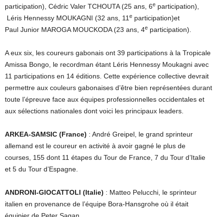
e
participation), Cédric Valer TCHOUTA (25 ans, 6
participation),
e
Léris Hennessy MOUKAGNI (32 ans, 11
participation)et
e
Paul Junior MAROGA MOUCKODA (23 ans, 4
participation).
A eux six, les coureurs gabonais ont 39 participations à la Tropicale
Amissa Bongo, le recordman étant Léris Hennessy Moukagni avec
11 participations en 14 éditions. Cette expérience collective devrait
permettre aux couleurs gabonaises d’être bien représentées durant
toute l’épreuve face aux équipes professionnelles occidentales et
aux sélections nationales dont voici les principaux leaders.
ARKEA-SAMSIC
(France)
: André Greipel, le grand sprinteur
allemand est le coureur en activité à avoir gagné le plus de
courses, 155 dont 11 étapes du Tour de France, 7 du Tour d’Italie
et 5 du Tour d’Espagne.
ANDRONI-GIOCATTOLI (Italie)
: Matteo Pelucchi, le sprinteur
italien en provenance de l’équipe Bora-Hansgrohe où il était
équipier de Peter Sagan.