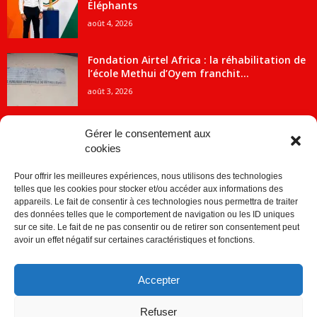
Éléphants
août 4, 2026
Fondation Airtel Africa : la réhabilitation de
l’école Methui d’Oyem franchit...
août 3, 2026
Gérer le consentement aux
cookies
CATÉGORIE POPULAIRE
Pour offrir les meilleures expériences, nous utilisons des technologies
5707
ACTUALITES
telles que les cookies pour stocker et/ou accéder aux informations des
2091
Economie
appareils. Le fait de consentir à ces technologies nous permettra de traiter
des données telles que le comportement de navigation ou les ID uniques
1840
Politique
sur ce site. Le fait de ne pas consentir ou de retirer son consentement peut
avoir un effet négatif sur certaines caractéristiques et fonctions.
882
Société
859
Sport
Accepter
280
Education
256
Environnement
Refuser