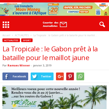
Accueil
ACTUALITES
La Tropicale : le Gabon prêt à la bataille pour le maillot...
ACTUALITES
SPORT
La Tropicale : le Gabon prêt à la
bataille pour le maillot jaune
Par
Ramses Winner
-
janvier 3, 2019
Facebook
Twitter