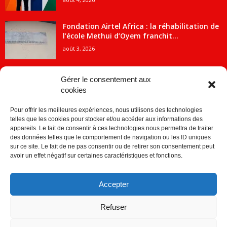
Fondation Airtel Africa : la réhabilitation de
l’école Methui d’Oyem franchit...
août 3, 2026
Gérer le consentement aux
cookies
CATÉGORIE POPULAIRE
Pour offrir les meilleures expériences, nous utilisons des technologies
5707
ACTUALITES
telles que les cookies pour stocker et/ou accéder aux informations des
2091
Economie
appareils. Le fait de consentir à ces technologies nous permettra de traiter
des données telles que le comportement de navigation ou les ID uniques
1840
Politique
sur ce site. Le fait de ne pas consentir ou de retirer son consentement peut
avoir un effet négatif sur certaines caractéristiques et fonctions.
882
Société
859
Sport
Accepter
280
Education
256
Environnement
Refuser