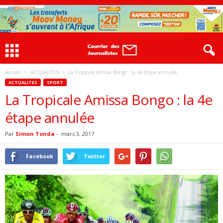
Accueil
ACTUALITES
La Tropicale Amissa Bongo : la 4e étape annulée
ACTUALITES
SPORT
La Tropicale Amissa Bongo : la 4e
étape annulée
Par
Simon Tonda
-
mars 3, 2017
Facebook
Twitter