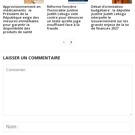
ACTUALITES
ACTUALITES
ACTUALITES
Approvisionnement en
Réforme foncière :
Débat d’orientation
médicaments : le
l’honorable Justine
budgétaire : la députée
Président de la
Judith Lekogo vote
Justine Judith Lekogo
République exige des
contre pour dénoncer
interpelle le
mesures immédiates
un texte qu’elle juge
Gouvernement sur les
pour garantir la
insuffisant face à la
grands enjeux de la loi
disponibilité des
fraude
de finances 2027
produits de santé
LAISSER UN COMMENTAIRE