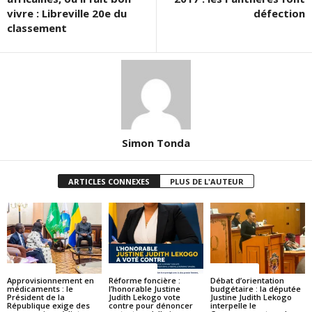
vivre : Libreville 20e du
défection
classement
Simon Tonda
ARTICLES CONNEXES
PLUS DE L'AUTEUR
ACTUALITES
ACTUALITES
ACTUALITES
Approvisionnement en
Réforme foncière :
Débat d’orientation
médicaments : le
l’honorable Justine
budgétaire : la députée
Président de la
Judith Lekogo vote
Justine Judith Lekogo
République exige des
contre pour dénoncer
interpelle le