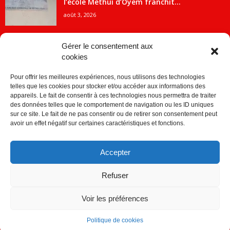
l’école Methui d’Oyem franchit...
août 3, 2026
Gérer le consentement aux
cookies
CATÉGORIE POPULAIRE
Pour offrir les meilleures expériences, nous utilisons des technologies
5707
ACTUALITES
telles que les cookies pour stocker et/ou accéder aux informations des
2091
Economie
appareils. Le fait de consentir à ces technologies nous permettra de traiter
des données telles que le comportement de navigation ou les ID uniques
1840
Politique
sur ce site. Le fait de ne pas consentir ou de retirer son consentement peut
avoir un effet négatif sur certaines caractéristiques et fonctions.
882
Société
859
Sport
Accepter
280
Education
256
Environnement
Refuser
Voir les préférences
Politique de cookies
© © Copyright 2014 - CDJ Médias - tous droits reservés