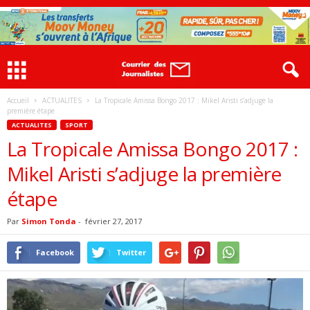
Accueil
ACTUALITES
La Tropicale Amissa Bongo 2017 : Mikel Aristi s’adjuge la
première étape
ACTUALITES
SPORT
La Tropicale Amissa Bongo 2017 :
Mikel Aristi s’adjuge la première
étape
Par
Simon Tonda
-
février 27, 2017
Facebook
Twitter