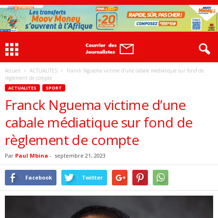
Accueil
ACTUALITES
Franck Nguema victime d’une cabale médiatique sur fond de
règlement de compte
ACTUALITES
SPORT
Franck Nguema victime d’une
cabale médiatique sur fond de
règlement de compte
Par
Paul Mbina
-
septembre 21, 2023
Facebook
Twitter