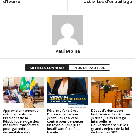
d’Ivoire
activités d’orpaillage
Paul Mbina
ARTICLES CONNEXES
PLUS DE L'AUTEUR
ACTUALITES
ACTUALITES
ACTUALITES
Approvisionnement en
Réforme foncière :
Débat d’orientation
médicaments : le
l’honorable Justine
budgétaire : la députée
Président de la
Judith Lekogo vote
Justine Judith Lekogo
République exige des
contre pour dénoncer
interpelle le
mesures immédiates
un texte qu’elle juge
Gouvernement sur les
pour garantir la
insuffisant face à la
grands enjeux de la loi
disponibilité des
fraude
de finances 2027