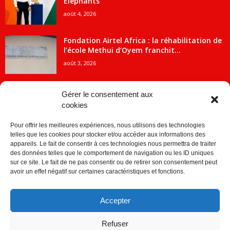
Éléphants
août 4, 2026
Fondation Airtel Africa : la réhabilitation de
l’école Methui d’Oyem franchit...
août 3, 2026
Gérer le consentement aux
cookies
CATÉGORIE POPULAIRE
Pour offrir les meilleures expériences, nous utilisons des technologies
5707
ACTUALITES
telles que les cookies pour stocker et/ou accéder aux informations des
2091
Economie
appareils. Le fait de consentir à ces technologies nous permettra de traiter
des données telles que le comportement de navigation ou les ID uniques
1840
Politique
sur ce site. Le fait de ne pas consentir ou de retirer son consentement peut
avoir un effet négatif sur certaines caractéristiques et fonctions.
882
Société
859
Sport
Accepter
280
Education
256
Environnement
Refuser