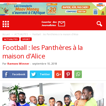
Accueil
ACTUALITES
Football : les Panthères à la maison d’Alice
ACTUALITES
SPORT
Football : les Panthères à la
maison d’Alice
Par
Ramses Winner
-
septembre 10, 2018
Facebook
Twitter