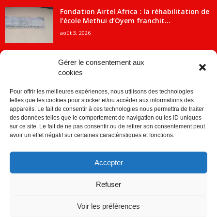
Fondation Airtel Africa : la réhabilitation de
l’école Methui d’Oyem franchit...
août 3, 2026
Gérer le consentement aux
cookies
CATÉGORIE POPULAIRE
Pour offrir les meilleures expériences, nous utilisons des technologies
5707
ACTUALITES
telles que les cookies pour stocker et/ou accéder aux informations des
2091
Economie
appareils. Le fait de consentir à ces technologies nous permettra de traiter
des données telles que le comportement de navigation ou les ID uniques
1840
Politique
sur ce site. Le fait de ne pas consentir ou de retirer son consentement peut
avoir un effet négatif sur certaines caractéristiques et fonctions.
882
Société
859
Sport
Accepter
280
Education
256
Environnement
Refuser
Voir les préférences