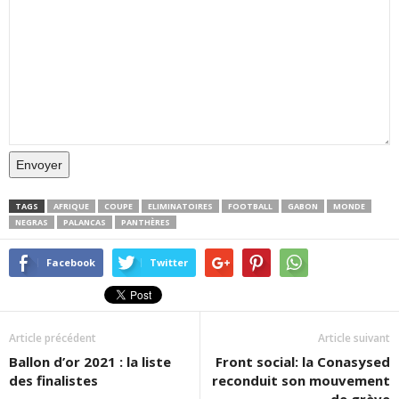
Envoyer
TAGS
AFRIQUE
COUPE
ELIMINATOIRES
FOOTBALL
GABON
MONDE
NEGRAS
PALANCAS
PANTHÈRES
Facebook
Twitter
Article précédent
Article suivant
Ballon d’or 2021 : la liste
Front social: la Conasysed
des finalistes
reconduit son mouvement
de grève