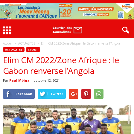
Accueil
ACTUALITES
Elim CM 2022/Zone Afrique : le Gabon renverse l’Angola
ACTUALITES
SPORT
Elim CM 2022/Zone Afrique : le
Gabon renverse l’Angola
Par
Paul Mbina
-
octobre 12, 2021
Facebook
Twitter