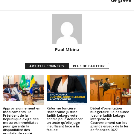
Paul Mbina
ARTICLES CONNEXES
PLUS DE L'AUTEUR
ACTUALITES
ACTUALITES
ACTUALITES
Approvisionnement en
Réforme foncière :
Débat d’orientation
médicaments : le
l’honorable Justine
budgétaire : la députée
Président de la
Judith Lekogo vote
Justine Judith Lekogo
République exige des
contre pour dénoncer
interpelle le
mesures immédiates
un texte qu’elle juge
Gouvernement sur les
pour garantir la
insuffisant face à la
grands enjeux de la loi
disponibilité des
fraude
de finances 2027
produits de santé