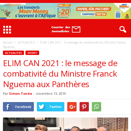
Accueil
ACTUALITES
ELIM CAN 2021 : le message de combativité du Ministre Franck
Nguema...
ACTUALITES
SPORT
ELIM CAN 2021 : le message de
combativité du Ministre Franck
Nguema aux Panthères
Par
Simon Tonda
-
novembre 13, 2019
Facebook
Twitter