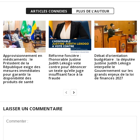
ARTICLES CONNEXES
PLUS DE L'AUTEUR
ACTUALITES
ACTUALITES
ACTUALITES
Approvisionnement en
Réforme foncière :
Débat d’orientation
médicaments : le
l’honorable Justine
budgétaire : la députée
Président de la
Judith Lekogo vote
Justine Judith Lekogo
République exige des
contre pour dénoncer
interpelle le
mesures immédiates
un texte qu’elle juge
Gouvernement sur les
pour garantir la
insuffisant face à la
grands enjeux de la loi
disponibilité des
fraude
de finances 2027
produits de santé
LAISSER UN COMMENTAIRE