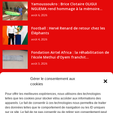
Yamoussoukro : Brice Clotaire OLIGUI
NGUEMA rend hommage à la mémoire...
août 6, 2026
Football : Hervé Renard de retour chez les
Éléphants
août 4, 2026
Fondation Airtel Africa : la réhabilitation de
l’école Methui d’Oyem franchit...
août 3, 2026
Gérer le consentement aux
cookies
CATÉGORIE POPULAIRE
Pour offrir les meilleures expériences, nous utilisons des technologies
5707
ACTUALITES
telles que les cookies pour stocker et/ou accéder aux informations des
2091
Economie
appareils. Le fait de consentir à ces technologies nous permettra de traiter
des données telles que le comportement de navigation ou les ID uniques
1840
Politique
sur ce site. Le fait de ne pas consentir ou de retirer son consentement peut