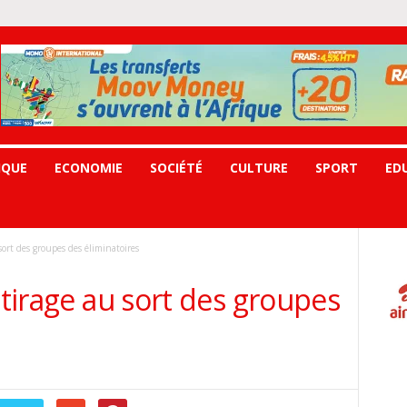
IQUE
ECONOMIE
SOCIÉTÉ
CULTURE
SPORT
ED
sort des groupes des éliminatoires
 tirage au sort des groupes