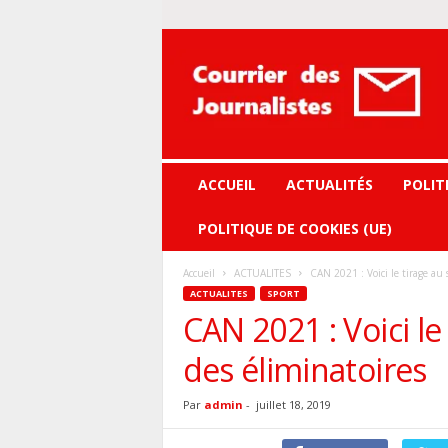
Courrier
des
journalistes
ACCUEIL
ACTUALITÉS
POLIT
POLITIQUE DE COOKIES (UE)
Accueil
ACTUALITES
CAN 2021 : Voici le tirage au 
ACTUALITES
SPORT
CAN 2021 : Voici le
des éliminatoires
Par
admin
-
juillet 18, 2019