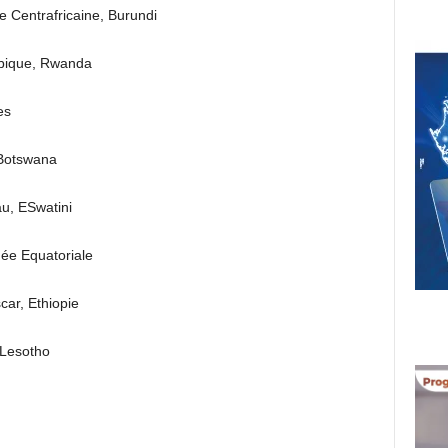
e Centrafricaine, Burundi
bique, Rwanda
es
 Botswana
u, ESwatini
née Equatoriale
car, Ethiopie
 Lesotho