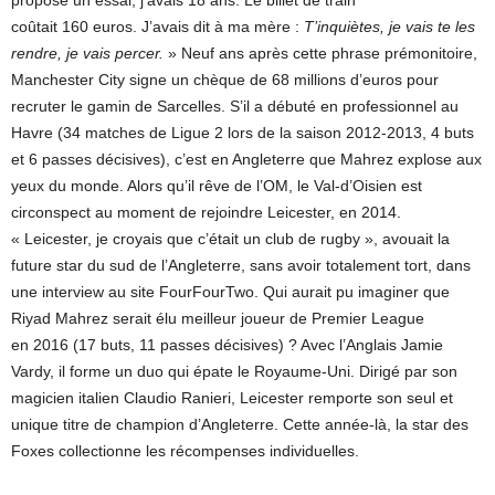
proposé un essai, j’avais 18 ans. Le billet de train
coûtait 160 euros. J’avais dit à ma mère :
T’inquiètes, je vais te les
rendre, je vais percer.
» Neuf ans après cette phrase prémonitoire,
Manchester City signe un chèque de 68 millions d’euros pour
recruter le gamin de Sarcelles. S’il a débuté en professionnel au
Havre (34 matches de Ligue 2 lors de la saison 2012-2013, 4 buts
et 6 passes décisives), c’est en Angleterre que Mahrez explose aux
yeux du monde. Alors qu’il rêve de l’OM, le Val-d’Oisien est
circonspect au moment de rejoindre Leicester, en 2014.
« Leicester, je croyais que c’était un club de rugby », avouait la
future star du sud de l’Angleterre, sans avoir totalement tort, dans
une interview au site FourFourTwo. Qui aurait pu imaginer que
Riyad Mahrez serait élu meilleur joueur de Premier League
en 2016 (17 buts, 11 passes décisives) ? Avec l’Anglais Jamie
Vardy, il forme un duo qui épate le Royaume-Uni. Dirigé par son
magicien italien Claudio Ranieri, Leicester remporte son seul et
unique titre de champion d’Angleterre. Cette année-là, la star des
Foxes collectionne les récompenses individuelles.