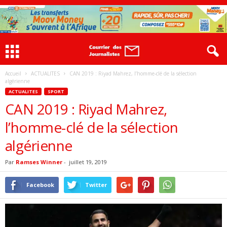
Accueil
ACTUALITES
CAN 2019 : Riyad Mahrez, l’homme-clé de la sélection
algérienne
ACTUALITES
SPORT
CAN 2019 : Riyad Mahrez,
l’homme-clé de la sélection
algérienne
Par
Ramses Winner
-
juillet 19, 2019
Facebook
Twitter