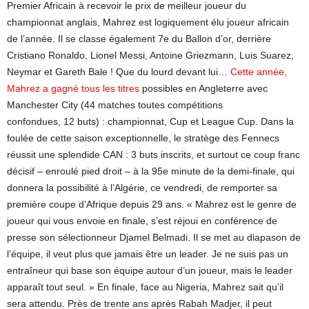
Premier Africain à recevoir le prix de meilleur joueur du
championnat anglais, Mahrez est logiquement élu joueur africain
de l’année. Il se classe également 7e du Ballon d’or, derrière
Cristiano Ronaldo, Lionel Messi, Antoine Griezmann, Luis Suarez,
Neymar et Gareth Bale ! Que du lourd devant lui…
Cette année,
Mahrez a gagné tous les titres
possibles en Angleterre avec
Manchester City (44 matches toutes compétitions
confondues, 12 buts) : championnat, Cup et League Cup. Dans la
foulée de cette saison exceptionnelle, le stratège des Fennecs
réussit une splendide CAN : 3 buts inscrits, et surtout ce coup franc
décisif – enroulé pied droit – à la 95e minute de la demi-finale, qui
donnera la possibilité à l’Algérie, ce vendredi, de remporter sa
première coupe d’Afrique depuis 29 ans. « Mahrez est le genre de
joueur qui vous envoie en finale, s’est réjoui en conférence de
presse son sélectionneur Djamel Belmadi. Il se met au diapason de
l’équipe, il veut plus que jamais être un leader. Je ne suis pas un
entraîneur qui base son équipe autour d’un joueur, mais le leader
apparaît tout seul. » En finale, face au Nigeria, Mahrez sait qu’il
sera attendu. Près de trente ans après Rabah Madjer, il peut