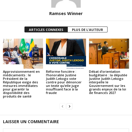
Ramses Winner
ARTICLES CONNEXES
PLUS DE L'AUTEUR
ACTUALITES
ACTUALITES
ACTUALITES
Approvisionnement en
Réforme foncière :
Débat d’orientation
médicaments : le
l’honorable Justine
budgétaire : la députée
Président de la
Judith Lekogo vote
Justine Judith Lekogo
République exige des
contre pour dénoncer
interpelle le
mesures immédiates
un texte qu’elle juge
Gouvernement sur les
pour garantir la
insuffisant face à la
grands enjeux de la loi
disponibilité des
fraude
de finances 2027
produits de santé
LAISSER UN COMMENTAIRE