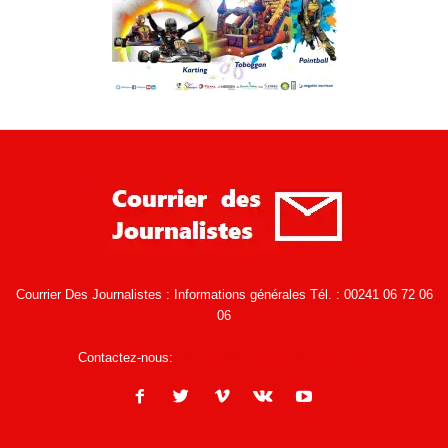
Courrier Des Journalistes : Informations générales Tél. : 00241 06 72 06
06
Contactez-nous:
infos@courrierdesjournalistes.net