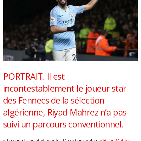
PORTRAIT. Il est
incontestablement le joueur star
des Fennecs de la sélection
algérienne, Riyad Mahrez n’a pas
suivi un parcours conventionnel.
« Le coup franc était pour toi. On est ensemble. »
Riyad Mahrez