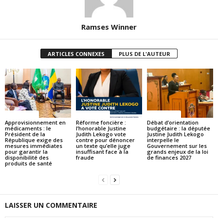
Ramses Winner
ARTICLES CONNEXES
PLUS DE L'AUTEUR
ACTUALITES
ACTUALITES
ACTUALITES
Approvisionnement en
Réforme foncière :
Débat d’orientation
médicaments : le
l’honorable Justine
budgétaire : la députée
Président de la
Judith Lekogo vote
Justine Judith Lekogo
République exige des
contre pour dénoncer
interpelle le
mesures immédiates
un texte qu’elle juge
Gouvernement sur les
pour garantir la
insuffisant face à la
grands enjeux de la loi
disponibilité des
fraude
de finances 2027
produits de santé
LAISSER UN COMMENTAIRE