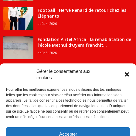
Football : Hervé Renard de retour chez les
Éléphants
août 4, 2026
Fondation Airtel Africa : la réhabilitation de
l’école Methui d’Oyem franchit...
août 3, 2026
Gérer le consentement aux
cookies
CATÉGORIE POPULAIRE
Pour offrir les meilleures expériences, nous utilisons des technologies
5707
ACTUALITES
telles que les cookies pour stocker et/ou accéder aux informations des
2091
Economie
appareils. Le fait de consentir à ces technologies nous permettra de traiter
des données telles que le comportement de navigation ou les ID uniques
1840
Politique
sur ce site. Le fait de ne pas consentir ou de retirer son consentement peut
avoir un effet négatif sur certaines caractéristiques et fonctions.
882
Société
859
Sport
Accepter
280