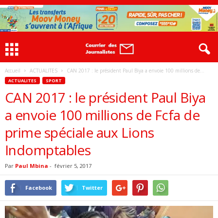
Accueil
ACTUALITES
CAN 2017 : le président Paul Biya a envoie 100 millions de...
ACTUALITES
SPORT
CAN 2017 : le président Paul Biya
a envoie 100 millions de Fcfa de
prime spéciale aux Lions
Indomptables
Par
Paul Mbina
-
février 5, 2017
Facebook
Twitter