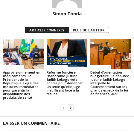
Simon Tonda
ARTICLES CONNEXES
PLUS DE L'AUTEUR
ACTUALITES
ACTUALITES
ACTUALITES
Approvisionnement en
Réforme foncière :
Débat d’orientation
médicaments : le
l’honorable Justine
budgétaire : la députée
Président de la
Judith Lekogo vote
Justine Judith Lekogo
République exige des
contre pour dénoncer
interpelle le
mesures immédiates
un texte qu’elle juge
Gouvernement sur les
pour garantir la
insuffisant face à la
grands enjeux de la loi
disponibilité des
fraude
de finances 2027
produits de santé
LAISSER UN COMMENTAIRE