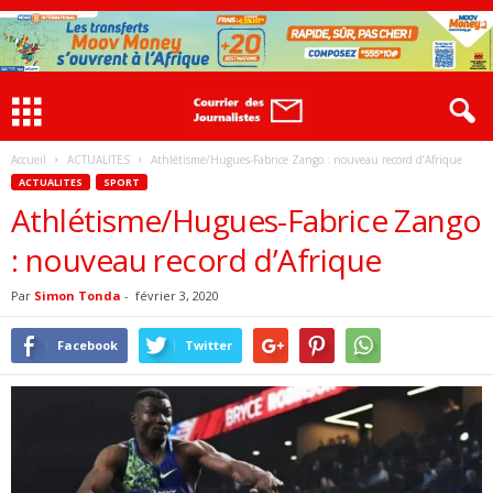
Accueil
ACTUALITES
Athlétisme/Hugues-Fabrice Zango : nouveau record d’Afrique
ACTUALITES
SPORT
Athlétisme/Hugues-Fabrice Zango
: nouveau record d’Afrique
Par
Simon Tonda
-
février 3, 2020
Facebook
Twitter