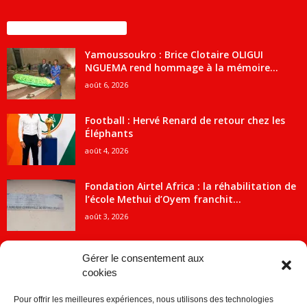
ENCORE PLUS D'ARTICLES
Yamoussoukro : Brice Clotaire OLIGUI
NGUEMA rend hommage à la mémoire...
août 6, 2026
Football : Hervé Renard de retour chez les
Éléphants
août 4, 2026
Fondation Airtel Africa : la réhabilitation de
l’école Methui d’Oyem franchit...
août 3, 2026
Gérer le consentement aux
cookies
CATÉGORIE POPULAIRE
Pour offrir les meilleures expériences, nous utilisons des technologies
5707
ACTUALITES