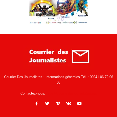
Courrier Des Journalistes : Informations générales Tél. : 00241 06 72 06
06
Contactez-nous:
infos@courrierdesjournalistes.net