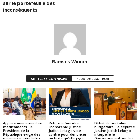
sur le portefeuille des
inconséquents
Ramses Winner
ARTICLES CONNEXES
PLUS DE L'AUTEUR
ACTUALITES
ACTUALITES
ACTUALITES
Approvisionnement en
Réforme foncière :
Débat d’orientation
médicaments : le
l’honorable Justine
budgétaire : la députée
Président de la
Judith Lekogo vote
Justine Judith Lekogo
République exige des
contre pour dénoncer
interpelle le
mesures immédiates
un texte qu’elle juge
Gouvernement sur les