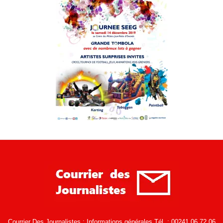
Courrier Des Journalistes : Informations générales Tél. : 00241 06 72 06