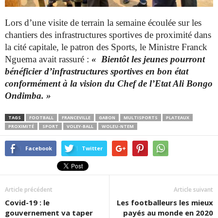
Lors d’une visite de terrain la semaine écoulée sur les
chantiers des infrastructures sportives de proximité dans
la cité capitale, le patron des Sports, le Ministre Franck
Nguema avait rassuré :
« Bientôt les jeunes pourront
bénéficier d’infrastructures sportives en bon état
conformément à la vision du Chef de l’Etat Ali Bongo
Ondimba. »
TAGS
FOOTBALL
FRANCEVILLE
GABON
MULTISPORTS
PLATEAUX
PROXIMITÉ
SPORT
VOLEY-BALL
WOLEU-NTEM
Facebook
Twitter
Article précédent
Article suivant
Covid-19 : le
Les footballeurs les mieux
gouvernement va taper
payés au monde en 2020