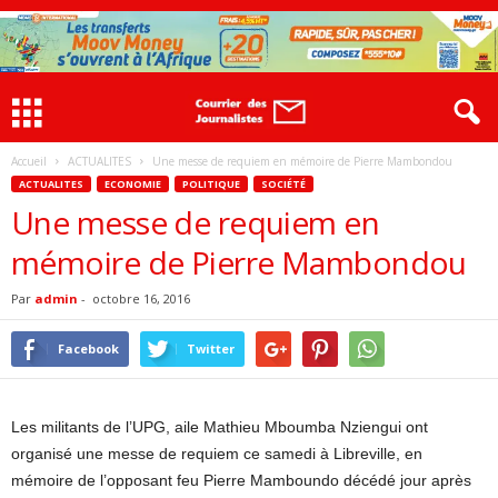
Accueil
ACTUALITES
Une messe de requiem en mémoire de Pierre Mambondou
ACTUALITES
ECONOMIE
POLITIQUE
SOCIÉTÉ
Une messe de requiem en
mémoire de Pierre Mambondou
Par
admin
-
octobre 16, 2016
Facebook
Twitter
Les militants de l’UPG, aile Mathieu Mboumba Nziengui ont
organisé une messe de requiem ce samedi à Libreville, en
mémoire de l’opposant feu Pierre Mamboundo décédé jour après