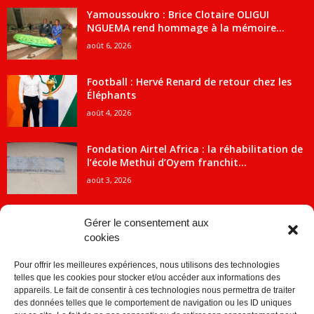
Yamoussoukro : Brice Clotaire OLIGUI
NGUEMA rend hommage à la mémoire...
août 6, 2026
Football : Hervé Renard de retour chez les
Éléphants
août 4, 2026
Fondation Airtel Africa : la réhabilitation de
l’école Methui d’Oyem franchit...
août 3, 2026
Gérer le consentement aux
cookies
CATÉGORIE POPULAIRE
Pour offrir les meilleures expériences, nous utilisons des technologies
5707
ACTUALITES
telles que les cookies pour stocker et/ou accéder aux informations des
2091
Economie
appareils. Le fait de consentir à ces technologies nous permettra de traiter
des données telles que le comportement de navigation ou les ID uniques
1840
Politique