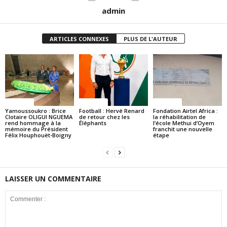
admin
ARTICLES CONNEXES
PLUS DE L'AUTEUR
Politique
Politique
Politique
Yamoussoukro : Brice
Football : Hervé Renard
Fondation Airtel Africa :
Clotaire OLIGUI NGUEMA
de retour chez les
la réhabilitation de
rend hommage à la
Éléphants
l’école Methui d’Oyem
mémoire du Président
franchit une nouvelle
Félix Houphouët-Boigny
étape
LAISSER UN COMMENTAIRE