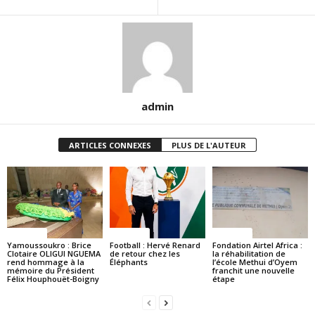
admin
ARTICLES CONNEXES
PLUS DE L'AUTEUR
Politique
Politique
Politique
Yamoussoukro : Brice
Football : Hervé Renard
Fondation Airtel Africa :
Clotaire OLIGUI NGUEMA
de retour chez les
la réhabilitation de
rend hommage à la
Éléphants
l’école Methui d’Oyem
mémoire du Président
franchit une nouvelle
Félix Houphouët-Boigny
étape