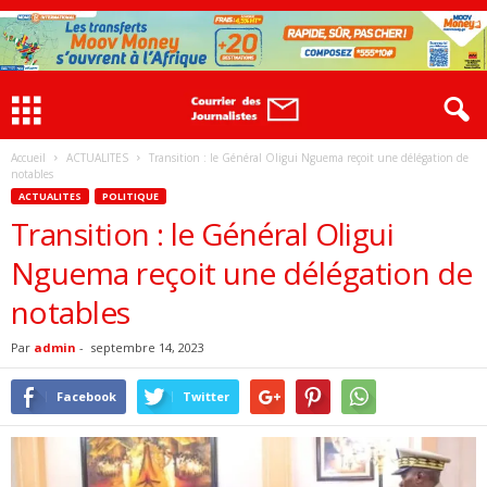
Accueil
ACTUALITES
Transition : le Général Oligui Nguema reçoit une délégation de
notables
ACTUALITES
POLITIQUE
Transition : le Général Oligui
Nguema reçoit une délégation de
notables
Par
admin
-
septembre 14, 2023
Facebook
Twitter