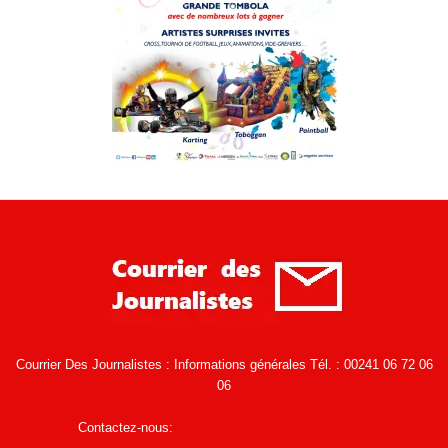
Courrier Des Journalistes : Informations générales Tél. : 00241 06 72 06
06
Contactez-nous:
infos@courrierdesjournalistes.net