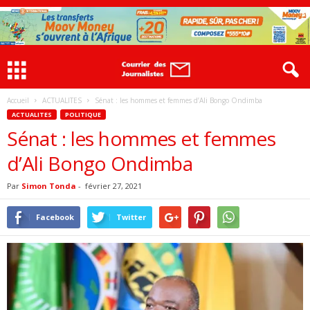
Accueil
ACTUALITES
Sénat : les hommes et femmes d’Ali Bongo Ondimba
ACTUALITES
POLITIQUE
Sénat : les hommes et femmes
d’Ali Bongo Ondimba
Par
Simon Tonda
-
février 27, 2021
Facebook
Twitter