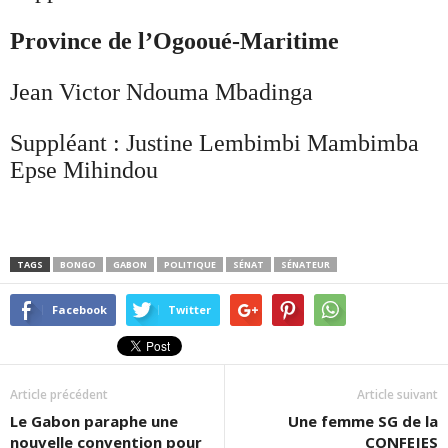
Province de l’Ogooué-Maritime
Jean Victor Ndouma Mbadinga
Suppléant : Justine Lembimbi Mambimba
Epse Mihindou
TAGS
BONGO
GABON
POLITIQUE
SÉNAT
SÉNATEUR
Facebook
Twitter
Article précédent
Article suivant
Le Gabon paraphe une
Une femme SG de la
nouvelle convention pour
CONFEJES