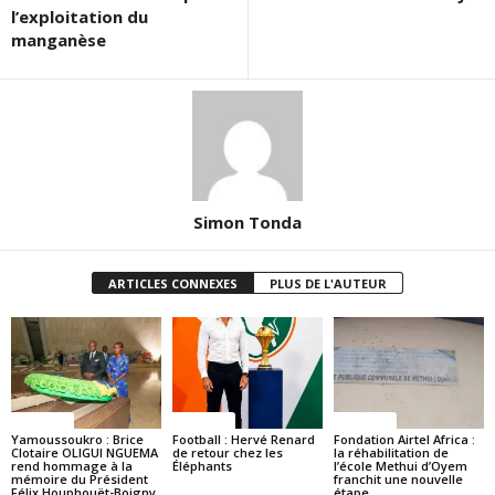
l’exploitation du
manganèse
Simon Tonda
ARTICLES CONNEXES
PLUS DE L'AUTEUR
Politique
Politique
Politique
Yamoussoukro : Brice
Football : Hervé Renard
Fondation Airtel Africa :
Clotaire OLIGUI NGUEMA
de retour chez les
la réhabilitation de
rend hommage à la
Éléphants
l’école Methui d’Oyem
mémoire du Président
franchit une nouvelle
Félix Houphouët-Boigny
étape