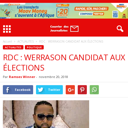
Accueil
ACTUALITES
RDC : WERRASON CANDIDAT AUX ÉLECTIONS
ACTUALITES
POLITIQUE
RDC : WERRASON CANDIDAT AUX
ÉLECTIONS
Par
Ramses Winner
-
novembre 20, 2018
Facebook
Twitter