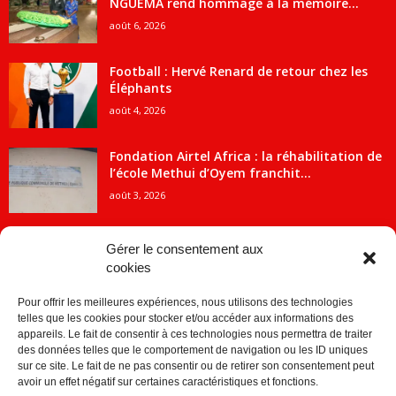
NGUEMA rend hommage à la mémoire...
août 6, 2026
Football : Hervé Renard de retour chez les
Éléphants
août 4, 2026
Fondation Airtel Africa : la réhabilitation de
l’école Methui d’Oyem franchit...
août 3, 2026
Gérer le consentement aux
cookies
CATÉGORIE POPULAIRE
Pour offrir les meilleures expériences, nous utilisons des technologies
5707
ACTUALITES
telles que les cookies pour stocker et/ou accéder aux informations des
2091
Economie
appareils. Le fait de consentir à ces technologies nous permettra de traiter
des données telles que le comportement de navigation ou les ID uniques
1840
Politique
sur ce site. Le fait de ne pas consentir ou de retirer son consentement peut
avoir un effet négatif sur certaines caractéristiques et fonctions.
882
Société