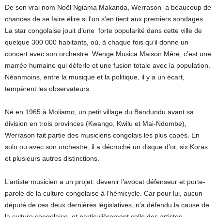
De son vrai nom Noël Ngiama Makanda, Werrason a beaucoup de
chances de se faire élire si l’on s’en tient aux premiers sondages .
La star congolaise jouit d’une forte popularité dans cette ville de
quelque 300 000 habitants, où, à chaque fois qu’il donne un
concert avec son orchestre Wenge Musica Maison Mère, c’est une
marrée humaine qui déferle et une fusion totale avec la population.
Néanmoins, entre la musique et la politique, il y a un écart,
tempèrent les observateurs.
Né en 1965 à Moliamo, un petit village du Bandundu avant sa
division en trois provinces (Kwango, Kwilu et Mai-Ndombe),
Werrason fait partie des musiciens congolais les plus capés. En
solo ou avec son orchestre, il a décroché un disque d’or, six Koras
et plusieurs autres distinctions.
L’artiste musicien a un projet: devenir l’avocat défenseur et porte-
parole de la culture congolaise à l’hémicycle. Car pour lui, aucun
député de ces deux dernières législatives, n’a défendu la cause de
la culture congolaise, et particulièrement celle des artistes