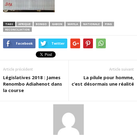
TAGS
AFRIQUE
BONGO
GABON
MAYILA
NATIONALE
PING
RECONCILIATION
Facebook
Twitter
Article précédent
Article suivant
Législatives 2018 : James
La pilule pour homme,
Renombo Adiahenot dans
c’est désormais une réalité
la course