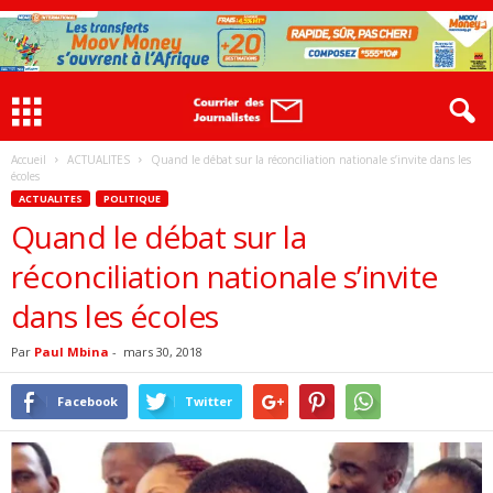
Accueil
ACTUALITES
Quand le débat sur la réconciliation nationale s’invite dans les
écoles
ACTUALITES
POLITIQUE
Quand le débat sur la
réconciliation nationale s’invite
dans les écoles
Par
Paul Mbina
-
mars 30, 2018
Facebook
Twitter