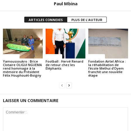
Paul Mbina
ARTICLES CONNEXES
PLUS DE L'AUTEUR
Politique
Politique
Politique
Yamoussoukro : Brice
Football : Hervé Renard
Fondation Airtel Africa :
Clotaire OLIGUI NGUEMA
de retour chez les
la réhabilitation de
rend hommage à la
Éléphants
l’école Methui d’Oyem
mémoire du Président
franchit une nouvelle
Félix Houphouët-Boigny
étape
LAISSER UN COMMENTAIRE