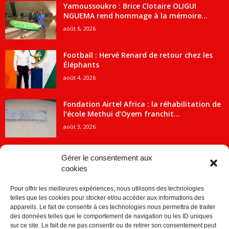
Yamoussoukro : Brice Clotaire OLIGUI
NGUEMA rend hommage à la mémoire...
août 6, 2026
Football : Hervé Renard de retour chez les
Éléphants
août 4, 2026
Fondation Airtel Africa : la réhabilitation de
l’école Methui d’Oyem franchit...
août 3, 2026
Gérer le consentement aux
cookies
CATÉGORIE POPULAIRE
Pour offrir les meilleures expériences, nous utilisons des technologies
5707
ACTUALITES
telles que les cookies pour stocker et/ou accéder aux informations des
2091
Economie
appareils. Le fait de consentir à ces technologies nous permettra de traiter
des données telles que le comportement de navigation ou les ID uniques
1840
Politique
sur ce site. Le fait de ne pas consentir ou de retirer son consentement peut