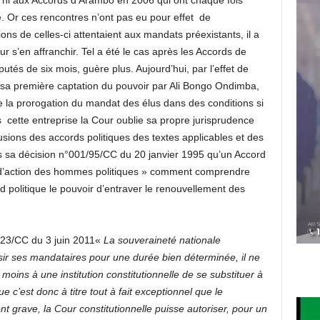
, ni aux Accords d’Arambo en 2006 qui ont chaque fois
le. Or ces rencontres n’ont pas eu pour effet de
sions de celles-ci attentaient aux mandats préexistants, il a
r s’en affranchir. Tel a été le cas après les Accords de
tés de six mois, guère plus. Aujourd’hui, par l’effet de
dès sa première captation du pouvoir par Ali Bongo Ondimba,
de la prorogation du mandat des élus dans des conditions si
ans cette entreprise la Cour oublie sa propre jurisprudence
lusions des accords politiques des textes applicables et des
ns sa décision n°001/95/CC du 20 janvier 1995 qu’un Accord
té d’action des hommes politiques » comment comprendre
d politique le pouvoir d’entraver le renouvellement des
n 23/CC du 3 juin 2011«
La souveraineté nationale
isir ses mandataires pour une durée bien déterminée, il ne
moins à une institution constitutionnelle de se substituer à
ue c’est donc à titre tout à fait exceptionnel que le
t grave, la Cour constitutionnelle puisse autoriser, pour un