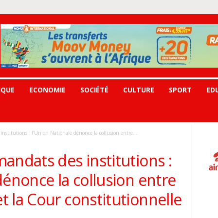
IQUE
ECONOMIE
SOCIÉTÉ
CULTURE
SPORT
ED
nstitutions : l’Union Nationale dénonce la collusion entre...
andats des institutions :
dénonce la collusion entre
 la Cour constitutionnelle