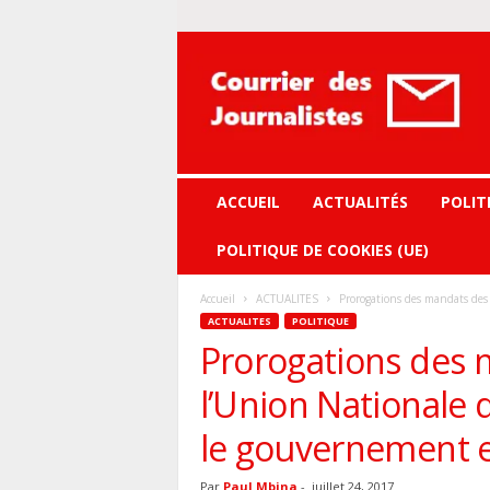
Courrier
des
journalistes
ACCUEIL
ACTUALITÉS
POLIT
POLITIQUE DE COOKIES (UE)
Accueil
ACTUALITES
Prorogations des mandats des i
ACTUALITES
POLITIQUE
Prorogations des m
l’Union Nationale 
le gouvernement et
Par
Paul Mbina
-
juillet 24, 2017