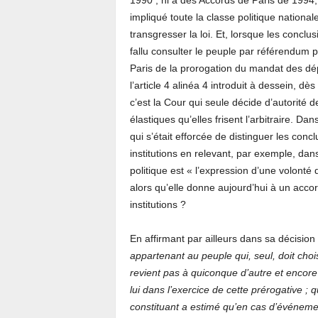
1990 ; ni à des Accords de Paris de 1994
impliqué toute la classe politique nationa
transgresser la loi. Et, lorsque les conclu
fallu consulter le peuple par référendum pu
Paris de la prorogation du mandat des dépu
l’article 4 alinéa 4 introduit à dessein, 
c’est la Cour qui seule décide d’autorité 
élastiques qu’elles frisent l’arbitraire. D
qui s’était efforcée de distinguer les conc
institutions en relevant, par exemple, da
politique est « l’expression d’une volon
alors qu’elle donne aujourd’hui à un accor
institutions ?
En affirmant par ailleurs dans sa décisio
appartenant au peuple qui, seul, doit cho
revient pas à quiconque d’autre et encore 
lui dans l’exercice de cette prérogative ; q
constituant a estimé qu’en cas d’événemen