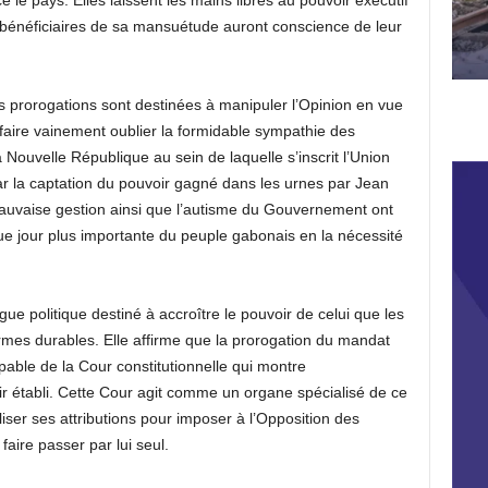
 le pays. Elles laissent les mains libres au pouvoir exécutif
 bénéficiaires de sa mansuétude auront conscience de leur
s prorogations sont destinées à manipuler l’Opinion en vue
 faire vainement oublier la formidable sympathie des
 Nouvelle République au sein de laquelle s’inscrit l’Union
par la captation du pouvoir gagné dans les urnes par Jean
auvaise gestion ainsi que l’autisme du Gouvernement ont
ue jour plus importante du peuple gabonais en la nécessité
ue politique destiné à accroître le pouvoir de celui que les
rmes durables. Elle affirme que la prorogation du mandat
pable de la Cour constitutionnelle qui montre
r établi. Cette Cour agit comme un organe spécialisé de ce
liser ses attributions pour imposer à l’Opposition des
aire passer par lui seul.