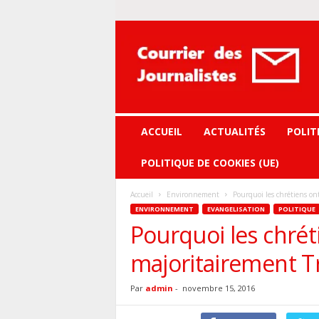
Courrier
des
journalistes
ACCUEIL
ACTUALITÉS
POLIT
POLITIQUE DE COOKIES (UE)
Accueil
Environnement
Pourquoi les chrétiens on
ENVIRONNEMENT
EVANGELISATION
POLITIQUE
Pourquoi les chrét
majoritairement 
Par
admin
-
novembre 15, 2016