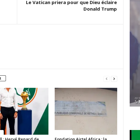
Le Vatican priera pour que Dieu éclaire
Donald Trump
R
ue
Politique
ll : Hervé Renard de
Fondation Airtel Africa : la