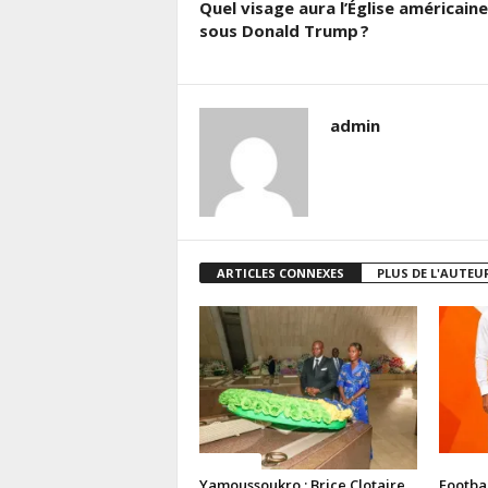
Quel visage aura l’Église américaine
sous Donald Trump ?
admin
ARTICLES CONNEXES
PLUS DE L'AUTEU
Politique
Politiq
Yamoussoukro : Brice Clotaire
Footba