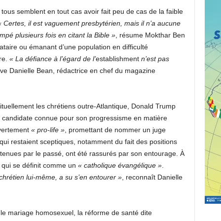
tous semblent en tout cas avoir fait peu de cas de la faible
« Certes, il est vaguement presbytérien, mais il n’a aucune
pé plusieurs fois en citant la Bible »
, résume Mokthar Ben
taire ou émanant d’une population en difficulté
re.
« La défiance à l’égard de l’
establishment
n’est pas
rve Danielle Bean, rédactrice en chef du magazine
tuellement les chrétiens outre-Atlantique, Donald Trump
e candidate connue pour son progressisme en matière
ouvertement
« pro-life »
, promettant de nommer un juge
ui restaient sceptiques, notamment du fait des positions
 tenues par le passé, ont été rassurés par son entourage. À
 qui se définit comme un
« catholique évangélique »
.
chrétien lui-même, a su s’en entourer »
, reconnaît Danielle
le mariage homosexuel, la réforme de santé dite