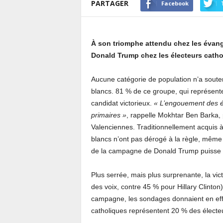
PARTAGER
Facebook
À son triomphe attendu chez les évang
Donald Trump chez les électeurs catho
Aucune catégorie de population n’a sout
blancs. 81 % de ce groupe, qui représente à
candidat victorieux.
« L’engouement des év
primaires »
, rappelle Mokhtar Ben Barka, p
Valenciennes. Traditionnellement acquis à
blancs n’ont pas dérogé à la règle, même 
de la campagne de Donald Trump puisse he
Plus serrée, mais plus surprenante, la vi
des voix, contre 45 % pour Hillary Clinton)
campagne, les sondages donnaient en eff
catholiques représentent 20 % des électeur