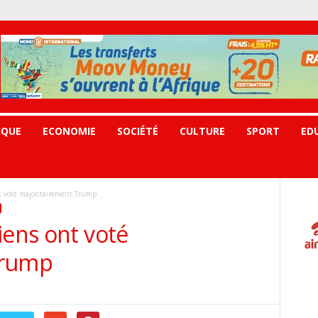
IQUE
ECONOMIE
SOCIÉTÉ
CULTURE
SPORT
ED
t voté majoritairement Trump
iens ont voté
Trump