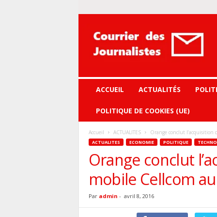
Courrier
des
journalistes
ACCUEIL
ACTUALITÉS
POLIT
POLITIQUE DE COOKIES (UE)
Accueil
ACTUALITES
Orange conclut l’acquisition 
ACTUALITES
ECONOMIE
POLITIQUE
TECHNO
Orange conclut l’ac
mobile Cellcom au 
Par
admin
-
avril 8, 2016