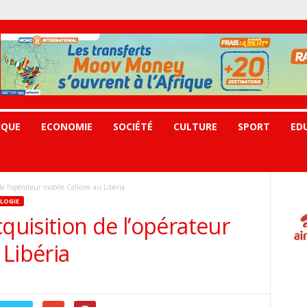
IQUE
ECONOMIE
SOCIÉTÉ
CULTURE
SPORT
ED
de l’opérateur mobile Cellcom au Libéria
LOGIE
quisition de l’opérateur
Libéria